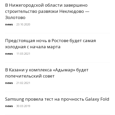
В Нижегородской области завершено
строительство развязки Неклюдово —
Золотово
news
-
23.10.2020
Предстоящая ночь в Ростове будет самая
холодная с начала марта
news
-
11.03.2021
В Казани у комплекса «Адымар» будет
попечительский совет
news
-
21.02.2021
Samsung провела тест на прочность Galaxy Fold
news
-
30.03.2019