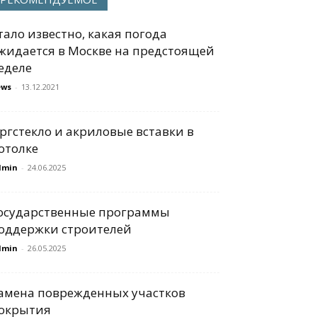
тало известно, какая погода
жидается в Москве на предстоящей
еделе
ews
-
13.12.2021
ргстекло и акриловые вставки в
отолке
dmin
-
24.06.2025
осударственные программы
оддержки строителей
dmin
-
26.05.2025
амена поврежденных участков
окрытия