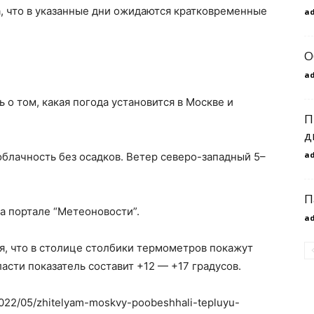
, что в указанные дни ожидаются кратковременные
a
О
a
 о том, какая погода установится в Москве и
П
д
a
облачность без осадков. Ветер северо-западный 5–
П
а портале “Метеоновости”.
a
я, что в столице столбики термометров покажут
ласти показатель составит +12 — +17 градусов.
/2022/05/zhitelyam-moskvy-poobeshhali-tepluyu-