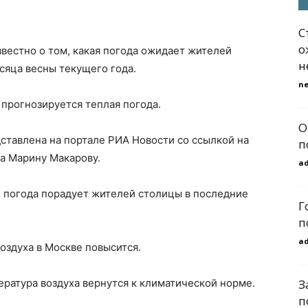
С
о
вестно о том, какая погода ожидает жителей
н
сяца весны текущего года.
n
 прогнозируется теплая погода.
О
тавлена на портале РИА Новости со ссылкой на
п
а Марину Макарову.
a
о погода порадует жителей столицы в последние
Г
п
a
оздуха в Москве повысится.
ература воздуха вернутся к климатической норме.
З
п