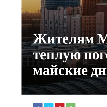
Жителям М
теплую пог
майские д