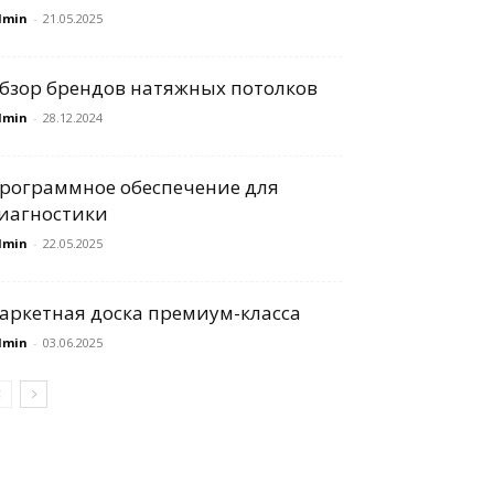
dmin
-
21.05.2025
бзор брендов натяжных потолков
dmin
-
28.12.2024
рограммное обеспечение для
иагностики
dmin
-
22.05.2025
аркетная доска премиум-класса
dmin
-
03.06.2025