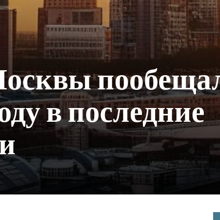
осквы пообеща
оду в последние
ни