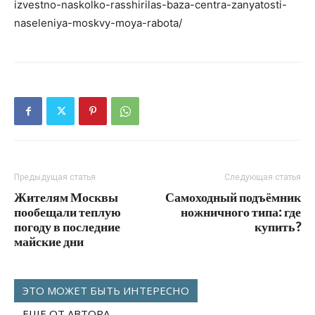
izvestno-naskolko-rasshirilas-baza-centra-zanyatosti-
naseleniya-moskvy-moya-rabota/
Предыдущая статья
Следующая статья
Жителям Москвы
Самоходный подъёмник
пообещали теплую
ножничного типа: где
погоду в последние
купить?
майские дни
ЭТО МОЖЕТ БЫТЬ ИНТЕРЕСНО
ЕЩЕ ОТ АВТОРА