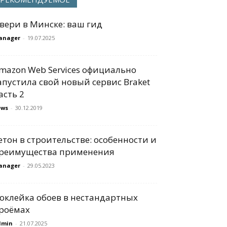
вери в Минске: ваш гид
anager
-
19.07.2025
mazon Web Services официально
апустила свой новый сервис Braket
асть 2
ews
-
30.12.2019
етон в строительстве: особенности и
реимущества применения
anager
-
29.05.2023
оклейка обоев в нестандартных
роёмах
dmin
-
21.07.2025