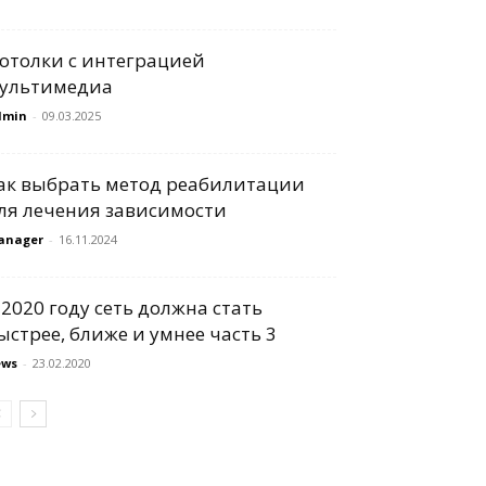
отолки с интеграцией
ультимедиа
dmin
-
09.03.2025
ак выбрать метод реабилитации
ля лечения зависимости
anager
-
16.11.2024
 2020 году сеть должна стать
ыстрее, ближе и умнее часть 3
ews
-
23.02.2020