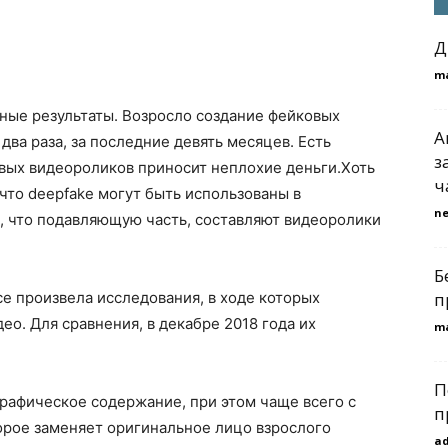
Д
m
ные результаты. Возросло создание фейковых
A
два раза, за последние девять месяцев. Есть
з
овых видеороликов приносит неплохие деньги.Хоть
ч
что deepfake могут быть использованы в
n
а, что подавляющую часть, составляют видеоролики
Б
e произвела исследования, в ходе которых
п
ео. Для сравнения, в декабре 2018 года их
m
П
графическое содержание, при этом чаще всего с
п
рое заменяет оригинальное лицо взрослого
a