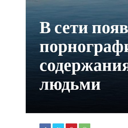
В сети поя
порнограф
содержания
людьми