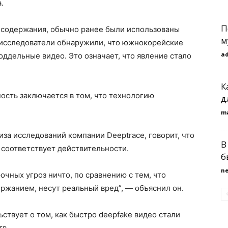
.
П
го содержания, обычно ранее были использованы
м
, исследователи обнаружили, что южнокорейские
a
оддельные видео. Это означает, что явление стало
К
ность заключается в том, что технологию
д
m
иза исследований компании Deeptrace, говорит, что
В
 соответствует действительности.
б
n
очных угроз ничто, по сравнению с тем, что
ржанием, несут реальный вред”, — объяснил он.
ствует о том, как быстро deepfake видео стали
тв.