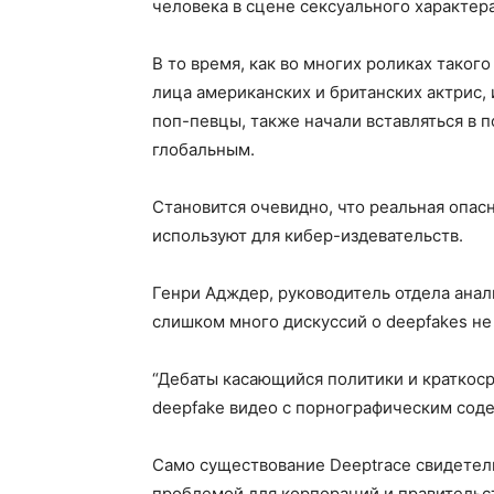
человека в сцене сексуального характера
В то время, как во многих роликах тако
лица американских и британских актрис
поп-певцы, также начали вставляться в п
глобальным.
Становится очевидно, что реальная опас
используют для кибер-издевательств.
Генри Адждер, руководитель отдела анал
слишком много дискуссий о deepfakes не
“Дебаты касающийся политики и краткоср
deepfake видео с порнографическим соде
Само существование Deeptrace свидетель
проблемой для корпораций и правительс