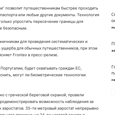
ии” позволит путешественникам быстрее проходить
С
 паспорта или любые другие документы. Технология
о
 только упростить пересечение границы для
m
ее безопасным.
аничникам для проведения систематических и
П
з ущерба для обычных путешественников, при этом
a
сняет Frontex в пресс-релизе.
Г
Португалии, будет охватывать граждан ЕС,
п
снить, могут ли биометрические технологии
n
тно с греческой береговой охраной, провели
 продемонстрировать возможность наблюдения за
 аэростатов. 35-ти метровый аэростат непрерывно
льного времени, на 24-ти часовой основе в