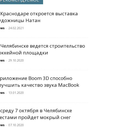
 Краснодаре откроется выставка
удожницы Натан
ews
-
24.02.2021
 Челябинске ведется строительство
оккейной площадки
ews
-
29.10.2020
риложение Boom 3D способно
лучшить качество звука MacBook
ews
-
13.01.2020
 среду 7 октября в Челябинске
естами пройдет мокрый снег
ews
-
07.10.2020