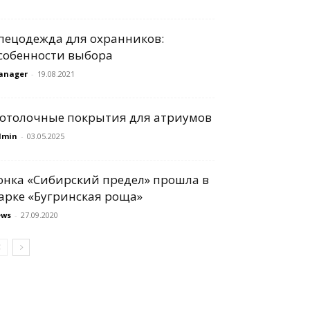
пецодежда для охранников:
собенности выбора
anager
-
19.08.2021
отолочные покрытия для атриумов
dmin
-
03.05.2025
онка «Сибирский предел» прошла в
арке «Бугринская роща»
ews
-
27.09.2020