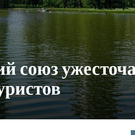
й союз ужесточа
уристов