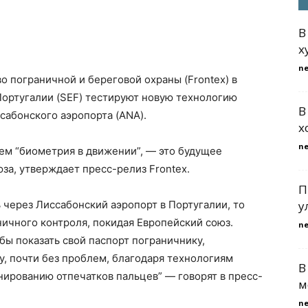
В
х
n
о пограничной и береговой охраны (Frontex) в
Португалии (SEF) тестируют новую технологию
В
сабонского аэропорта (ANA).
х
n
ием “биометрия в движении”, — это будущее
за, утверждает пресс-релиз Frontex.
П
 через Лиссабонский аэропорт в Португалии, то
у
ичного контроля, покидая Европейский союз.
n
обы показать свой паспорт пограничнику,
, почти без проблем, благодаря технологиям
В
нированию отпечатков пальцев” — говорят в пресс-
м
n