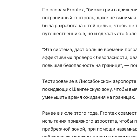
По словам Frontex, “биометрия в движен
пограничный контроль, даже не вынимая
была разработана с той целью, чтобы не
путешественников, но и сделать это бол
“Эта система, даст больше времени погр
эффективных проверок безопасности, бе
повышая безопасность на границе”, — поя
Тестирование в Лиссабонском аэропорте 
покидающих Шенгенскую зону, чтобы выя
уменьшить время ожидания на границах.
Ранее в июле этого года, Frontex совмес
испытания привязного аэростата, чтобы
прибрежной зоной, при помощи наземных
наблюдал за морским полем в режиме реа