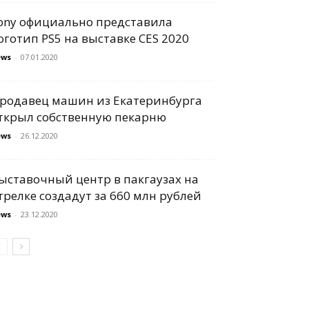
ony официально представила
оготип PS5 на выставке CES 2020
ews
-
07.01.2020
родавец машин из Екатеринбурга
ткрыл собственную пекарню
ews
-
26.12.2020
ыставочный центр в пакгаузах на
трелке создадут за 660 млн рублей
ews
-
23.12.2020