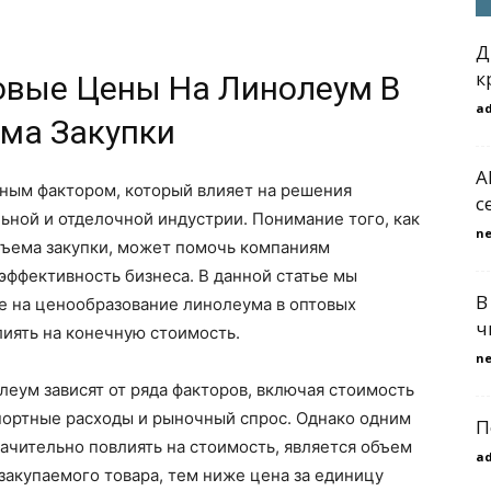
Д
к
овые Цены На Линолеум В
a
ма Закупки
A
ным фактором, который влияет на решения
с
ьной и отделочной индустрии. Понимание того, как
n
бъема закупки, может помочь компаниям
 эффективность бизнеса. В данной статье мы
В
 на ценообразование линолеума в оптовых
ч
лиять на конечную стоимость.
n
леум зависят от ряда факторов, включая стоимость
портные расходы и рыночный спрос. Однако одним
П
ачительно повлиять на стоимость, является объем
a
 закупаемого товара, тем ниже цена за единицу