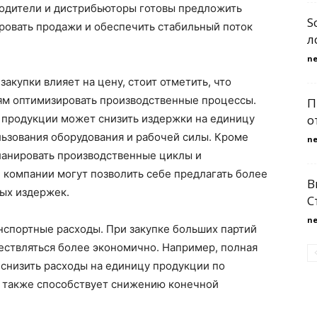
зводители и дистрибьюторы готовы предложить
S
ировать продажи и обеспечить стабильный поток
л
n
закупки влияет на цену, стоит отметить, что
ям оптимизировать производственные процессы.
П
о
 продукции может снизить издержки на единицу
льзования оборудования и рабочей силы. Кроме
n
ланировать производственные циклы и
 компании могут позволить себе предлагать более
В
ных издержек.
С
n
анспортные расходы. При закупке больших партий
ствляться более экономично. Например, полная
т снизить расходы на единицу продукции по
о также способствует снижению конечной