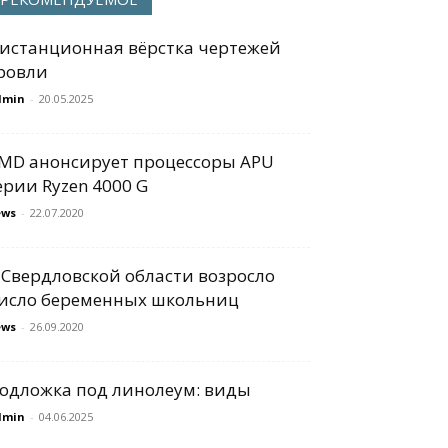
истанционная вёрстка чертежей
ровли
dmin
-
20.05.2025
MD анонсирует процессоры APU
ерии Ryzen 4000 G
ews
-
22.07.2020
 Свердловской области возросло
исло беременных школьниц
ews
-
26.09.2020
одложка под линолеум: виды
dmin
-
04.06.2025