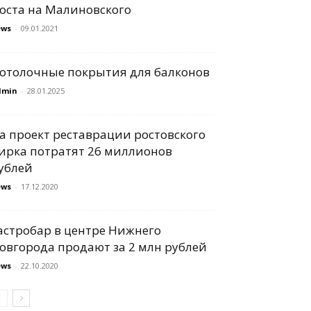
оста на Малиновского
ews
-
09.01.2021
отолочные покрытия для балконов
dmin
-
28.01.2025
а проект реставрации ростовского
ирка потратят 26 миллионов
ублей
ews
-
17.12.2020
астробар в центре Нижнего
овгорода продают за 2 млн рублей
ews
-
22.10.2020