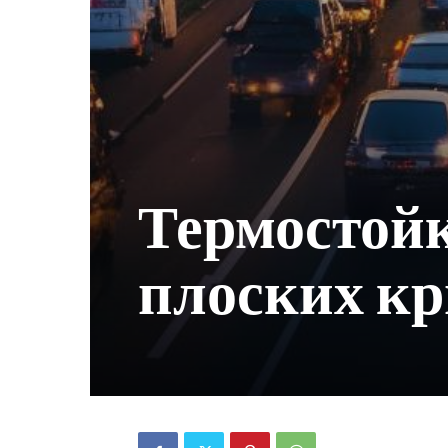
Термостой
плоских к