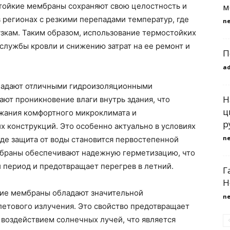
м
тойкие мембраны сохраняют свою целостность и
 регионах с резкими перепадами температур, где
n
зкам. Таким образом, использование термостойких
службы кровли и снижению затрат на ее ремонт и
П
a
ладают отличными гидроизоляционными
Н
ют проникновение влаги внутрь здания, что
ц
жания комфортного микроклимата и
р
 конструкций. Это особенно актуально в условиях
n
где защита от воды становится первостепенной
ембраны обеспечивают надежную герметизацию, что
 период и предотвращает перегрев в летний.
Г
Н
кие мембраны обладают значительной
n
летового излучения. Это свойство предотвращает
воздействием солнечных лучей, что является