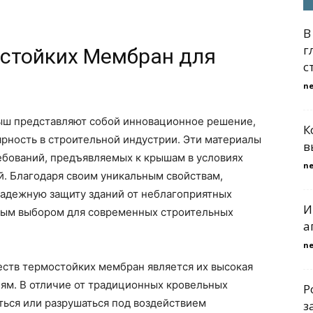
В
г
стойких Мембран для
с
n
ыш представляют собой инновационное решение,
К
рность в строительной индустрии. Эти материалы
в
ебований, предъявляемых к крышам в условиях
n
. Благодаря своим уникальным свойствам,
адежную защиту зданий от неблагоприятных
И
ьным выбором для современных строительных
а
n
ств термостойких мембран является их высокая
ям. В отличие от традиционных кровельных
Р
ться или разрушаться под воздействием
з