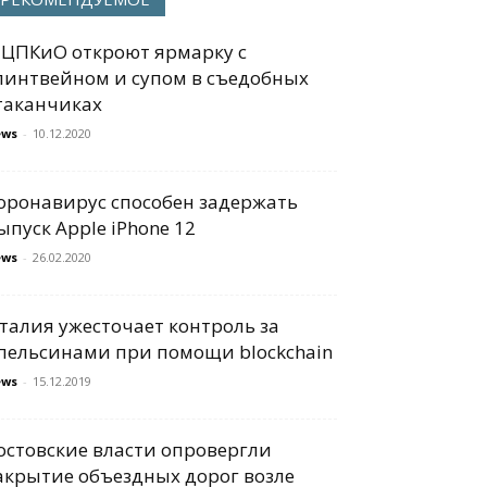
 ЦПКиО откроют ярмарку с
линтвейном и супом в съедобных
таканчиках
ews
-
10.12.2020
оронавирус способен задержать
ыпуск Apple iPhone 12
ews
-
26.02.2020
талия ужесточает контроль за
пельсинами при помощи blockchain
ews
-
15.12.2019
остовские власти опровергли
акрытие объездных дорог возле