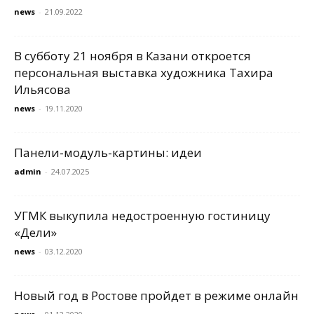
news
-
21.09.2022
В субботу 21 ноября в Казани откроется
персональная выставка художника Тахира
Ильясова
news
-
19.11.2020
Панели-модуль-картины: идеи
admin
-
24.07.2025
УГМК выкупила недостроенную гостиницу
«Дели»
news
-
03.12.2020
Новый год в Ростове пройдет в режиме онлайн