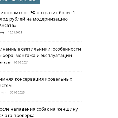
инпромторг РФ потратит более 1
лрд рублей на модернизацию
Ансата»
ews
-
16.01.2021
инейные светильники: особенности
ыбора, монтажа и эксплуатации
anager
-
05.03.2021
имняя консервация кровельных
истем
dmin
-
30.05.2025
осле нападения собак на женщину
ачата проверка