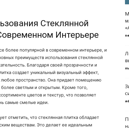
М
м
ьзования Стеклянной
«
 Современном Интерьере
n
все более популярной в современном интерьере, и
Л
сновных преимуществ использования стеклянной
в
кательность. Благодаря своей прозрачности и
m
плитка создает уникальный визуальный эффект,
ь любое пространство. Она придает помещению
З
о более светлым и открытым. Кроме того,
с
ссортименте цветов и текстур, что позволяет
a
нь самые смелые идеи.
ует отметить, что стеклянная плитка обладает
П
еским веществам. Это делает ее идеальным
н