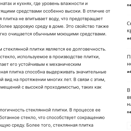
атах и кухнях, где уровень влажности и
n
тящими средствами особенно высоки. В отличие от
я плитка не впитывает воду, что предотвращает
С
более здоровую среду в доме. Это свойство также
к
 легко очищается обычными моющими средствами.
a
стеклянной плитки является ее долговечность.
П
стекло, используемое в производстве плитки,
н
лает его устойчивым к механическим
нная плитка способна выдерживать значительные
a
й вид на протяжении многих лет. В связи с этим,
омещений с высокой проходимостью, таких как
В
в
н
логичность стеклянной плитки. В процессе ее
n
ботанное стекло, что способствует сокращению
щую среду. Более того, стеклянная плитка