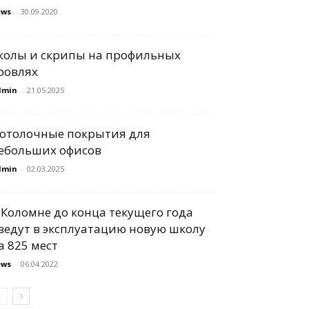
ews
-
30.09.2020
колы и скрипы на профильных
ровлях
dmin
-
21.05.2025
отолочные покрытия для
ебольших офисов
dmin
-
02.03.2025
 Коломне до конца текущего года
ведут в эксплуатацию новую школу
а 825 мест
ews
-
06.04.2022