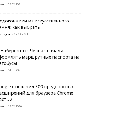
ews
-
06.02.2021
одоконники из искусственного
амня: как выбрать
anager
-
07.04.2021
 Набережных Челнах начали
формлять маршрутные паспорта на
втобусы
ews
-
14.01.2021
oogle отключил 500 вредоносных
асширений для браузера Chrome
асть 2
ews
-
15.02.2020