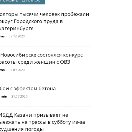
олторы тысячи человек пробежали
округ Городского пруда в
катеринбурге
ews
-
07.12.2020
 Новосибирске состоялся конкурс
расоты среди женщин с ОВЗ
ews
-
19.09.2020
бои с эффектом бетона
dmin
-
21.07.2025
ИБДД Казани призывает не
ыезжать на трассы в субботу из-за
худшения погоды