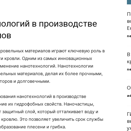
П
в
ологий в производстве
Е
лов
n
ровельных материалов играют ключевую роль в
В
и кровли. Одним из самых инновационных
к
рименение нанотехнологий. Нанотехнологии
n
вельных материалов, делая их более прочными,
торов и долговечными.
О
a
ования нанотехнологий в производстве
ние их гидрофобных свойств. Наночастицы,
т защитный слой, который отталкивает воду и
Г
 кровлю. Это позволяет увеличить срок службы
в
образование плесени и грибка.
у