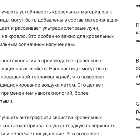
n
лучшить устойчивость кровельных материалов к
ицы могут быть добавлены в состав материала для
П
щает и рассеивает ультрафиолетовые лучи,
к
 на кровлю. Это особенно важно для кровельных
m
 сильным солнечным излучением.
В
анотехнологий в производстве кровельных
о
оляционных свойств. Наночастицы могут быть
а
с повышенной теплоизоляцией, что позволяет
n
ондиционирование воздуха летом. Это делает
 применением нанотехнологий, более
стыми.
G
р
лучшить антиграффити свойства кровельных
ч
 состав материала, создают гладкую поверхность,
n
ти и облегчает их удаление. Это позволяет