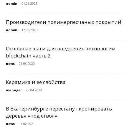
admin
-
01.06.2025
Производители полимерпесчаных покрытий
admin
-
12.05.2025
Основные шаги для внедрения технологии
blockchain часть 2
news
-
01.03.2020
Керамика и ее свойства
manager
-
29.04.2018
В Екатеринбурге перестанут кронировать
деревья «под ствол»
news
-
16.02.2021