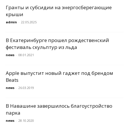
Гранты и субсидии на энергосберегающие
крыши
admin
-
22.05.2025
В Екатеринбурге прошел рождественский
фестиваль скульптур из льда
news
-
08.01.2021
Apple выпустит новый гаджет под брендом
Beats
news
-
26.03.2019
В Навашине завершилось благоустройство
парка
news
-
28.10.2020