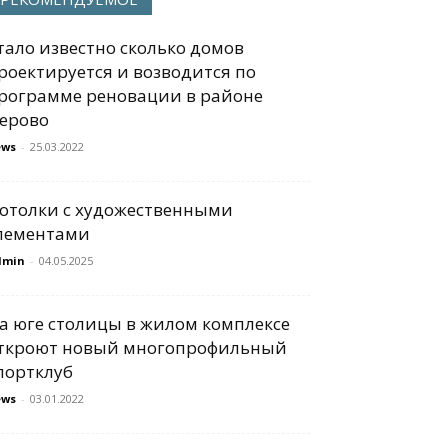
тало известно сколько домов
роектируется и возводится по
рограмме реновации в районе
ерово
ews
-
25.03.2022
отолки с художественными
лементами
dmin
-
04.05.2025
а юге столицы в жилом комплексе
ткроют новый многопрофильный
портклуб
ews
-
03.01.2022