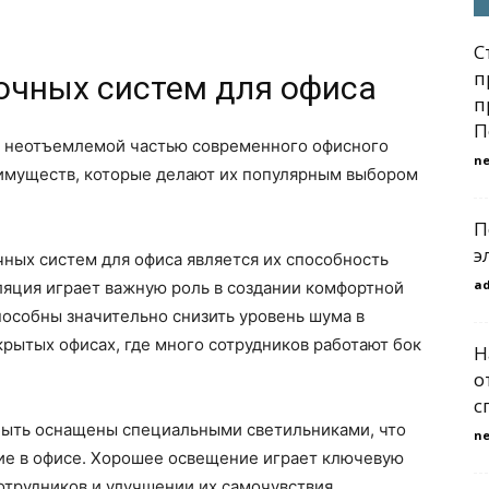
С
п
очных систем для офиса
п
П
я неотъемлемой частью современного офисного
n
имуществ, которые делают их популярным выбором
П
э
ных систем для офиса является их способность
a
ляция играет важную роль в создании комфортной
особны значительно снизить уровень шума в
крытых офисах, где много сотрудников работают бок
Н
о
с
быть оснащены специальными светильниками, что
n
ие в офисе. Хорошее освещение играет ключевую
трудников и улучшении их самочувствия.