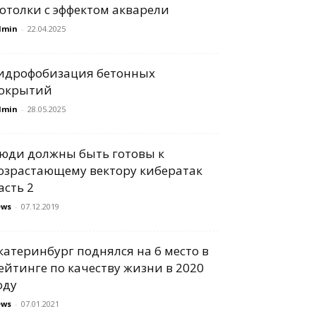
отолки с эффектом акварели
dmin
-
22.04.2025
идрофобизация бетонных
окрытий
dmin
-
28.05.2025
юди должны быть готовы к
озрастающему вектору кибератак
асть 2
ews
-
07.12.2019
катеринбург поднялся на 6 место в
ейтинге по качеству жизни в 2020
оду
ews
-
07.01.2021