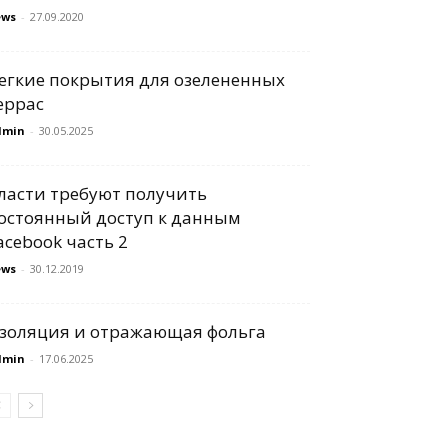
ews
-
27.09.2020
егкие покрытия для озелененных
еррас
dmin
-
30.05.2025
ласти требуют получить
остоянный доступ к данным
acebook часть 2
ews
-
30.12.2019
золяция и отражающая фольга
dmin
-
17.06.2025