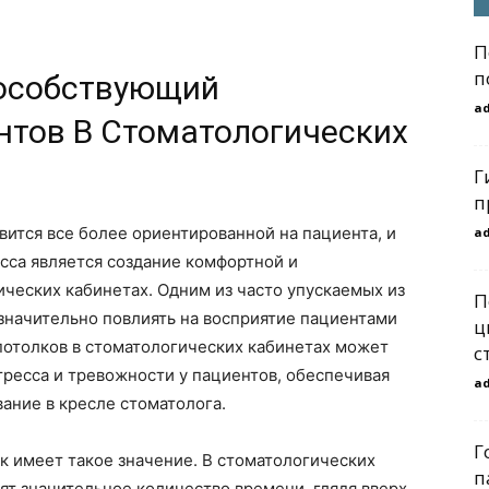
П
п
пособствующий
a
тов В Стоматологических
Г
п
ится все более ориентированной на пациента, и
a
сса является создание комфортной и
ческих кабинетах. Одним из часто упускаемых из
П
значительно повлиять на восприятие пациентами
ц
 потолков в стоматологических кабинетах может
с
тресса и тревожности у пациентов, обеспечивая
a
ание в кресле стоматолога.
Г
к имеет такое значение. В стоматологических
п
ят значительное количество времени, глядя вверх,