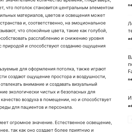
n
ет, что потолок становится центральным элементом
вильных материалов, цветов и освещения может
Л
странства и, соответственно, на эмоциональное
т
ывают, что спокойные цвета, такие как голубой,
пособствовать расслаблению и снижению уровня
a
 с природой и способствуют созданию ощущения
В
п
льзуемые для оформления потолка, также играют
F
ости создают ощущение простора и воздушности,
n
 отвлекать внимание и создавать визуальный
ание экологически чистых и безопасных для
И
 качество воздуха в помещении, но и способствует
a
реды для пациентов и персонала.
еет огромное значение. Естественное освещение,
нее, так как оно создает более приятную и