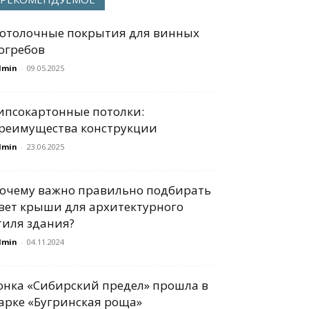
отолочные покрытия для винных
огребов
dmin
-
09.05.2025
ипсокартонные потолки:
реимущества конструкции
dmin
-
23.06.2025
очему важно правильно подбирать
вет крыши для архитектурного
тиля здания?
dmin
-
04.11.2024
онка «Сибирский предел» прошла в
арке «Бугринская роща»