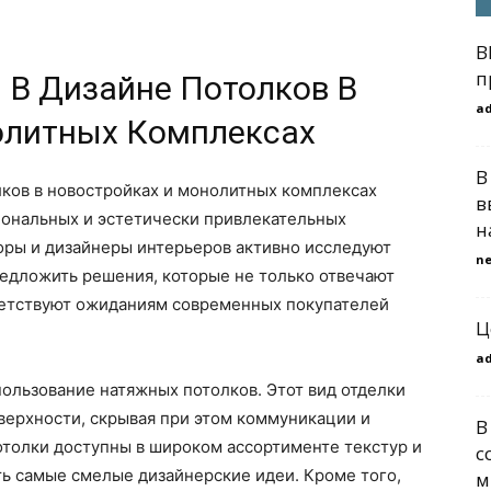
B
п
В Дизайне Потолков В
a
олитных Комплексах
В
ков в новостройках и монолитных комплексах
в
ональных и эстетически привлекательных
н
оры и дизайнеры интерьеров активно исследуют
n
редложить решения, которые не только отвечают
тветствуют ожиданиям современных покупателей
Ц
a
ользование натяжных потолков. Этот вид отделки
верхности, скрывая при этом коммуникации и
В
отолки доступны в широком ассортименте текстур и
с
ть самые смелые дизайнерские идеи. Кроме того,
м