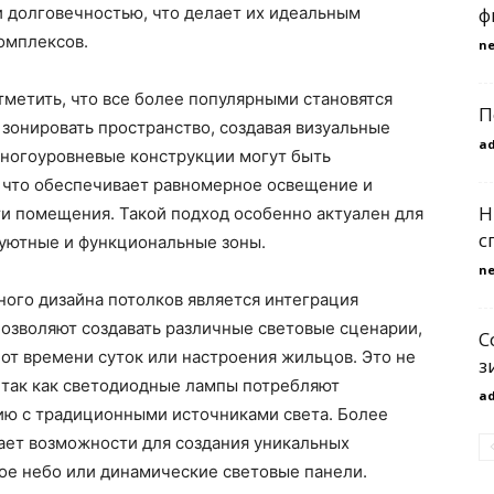
ф
и долговечностью, что делает их идеальным
омплексов.
n
тметить, что все более популярными становятся
П
зонировать пространство, создавая визуальные
a
Многоуровневые конструкции могут быть
 что обеспечивает равномерное освещение и
Н
и помещения. Такой подход особенно актуален для
с
 уютные и функциональные зоны.
n
го дизайна потолков является интеграция
озволяют создавать различные световые сценарии,
С
 от времени суток или настроения жильцов. Это не
з
 так как светодиодные лампы потребляют
a
ию с традиционными источниками света. Более
ает возможности для создания уникальных
ное небо или динамические световые панели.