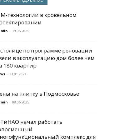
IM-технологии в кровельном
роектировании
dmin
-
19.05.2025
 столице по программе реновации
вели в эксплуатацию дом более чем
а 180 квартир
ews
-
23.01.2023
ены на плитку в Подмосковье
dmin
-
08.06.2025
 ТиНАО начал работать
овременный
ногофункциональный комплекс для