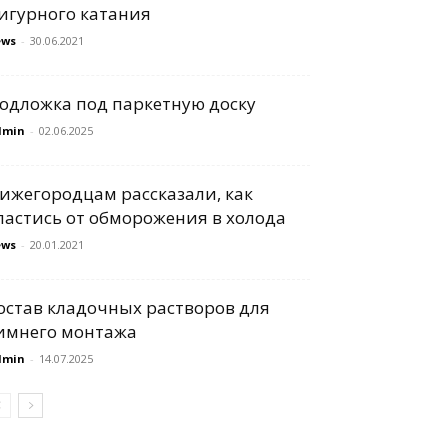
игурного катания
ews
-
30.06.2021
одложка под паркетную доску
dmin
-
02.06.2025
ижегородцам рассказали, как
пастись от обморожения в холода
ews
-
20.01.2021
остав кладочных растворов для
имнего монтажа
dmin
-
14.07.2025