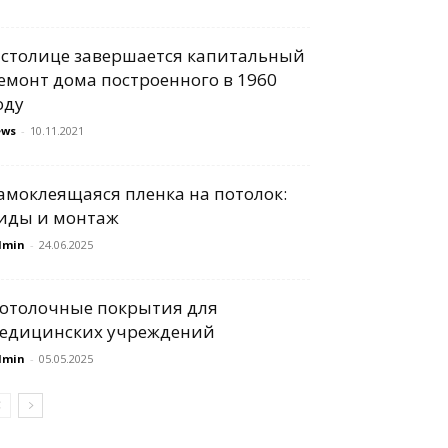
 столице завершается капитальный
емонт дома построенного в 1960
оду
ews
-
10.11.2021
амоклеящаяся пленка на потолок:
иды и монтаж
dmin
-
24.06.2025
отолочные покрытия для
едицинских учреждений
dmin
-
05.05.2025