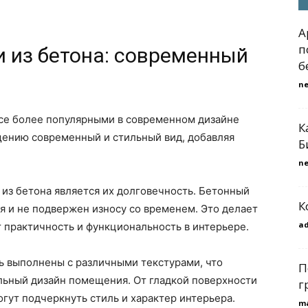
A
п
и из бетона: современный
б
n
все более популярными в современном дизайне
К
щению современный и стильный вид, добавляя
Б
n
из бетона является их долговечность. Бетонный
К
я и не подвержен износу со временем. Это делает
a
т практичность и функциональность в интерьере.
ть выполнены с различными текстурами, что
П
льный дизайн помещения. От гладкой поверхности
г
огут подчеркнуть стиль и характер интерьера.
m