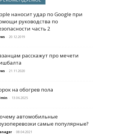
pple наносит удар по Google при
омощи руководства по
езопасности часть 2
ews
-
20.12.2019
азанцам расскажут про мечети
ишбалта
ews
-
21.11.2020
орок на обогрев пола
dmin
-
13.06.2025
очему автомобильные
рузоперевозки самые популярные?
anager
-
08.04.2021