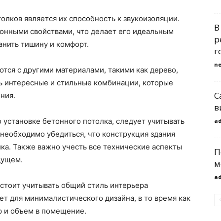
лков является их способность к звукоизоляции.
В
онными свойствами, что делает его идеальным
р
анить тишину и комфорт.
г
n
тся с другими материалами, такими как дерево,
ть интересные и стильные комбинации, которые
С
ния.
в
о установке бетонного потолка, следует учитывать
a
необходимо убедиться, что конструкция здания
ка. Также важно учесть все технические аспекты
П
дущем.
м
a
стоит учитывать общий стиль интерьера
т для минималистического дизайна, в то время как
р и объем в помещение.