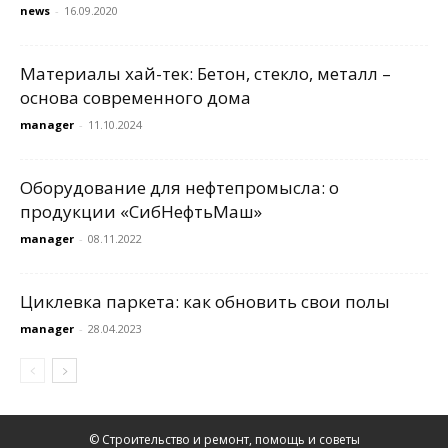
news
-
16.09.2020
Материалы хай-тек: Бетон, стекло, металл –
основа современного дома
manager
-
11.10.2024
Оборудование для нефтепромысла: о
продукции «СибНефтьМаш»
manager
-
08.11.2022
Циклевка паркета: как обновить свои полы
manager
-
28.04.2023
© Строительство и ремонт, помощь и советы