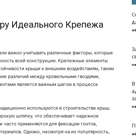
С
д
ру Идеального Крепежа
a
З
вли важно учитывать различные факторы, которые
с
ежность всей конструкции. Крепежные элементы
n
тойчивости крыши к внешним воздействиям, таким
ание различий между кровельными гвоздями,
В
ентами является важным шагом в процессе
а
з
n
радиционно используются в строительстве крыш.
ирокую шляпку, что обеспечивает надежное
и часто применяются для фиксации гонтов,
П
териалов. Однако, несмотря на их популярность,
a