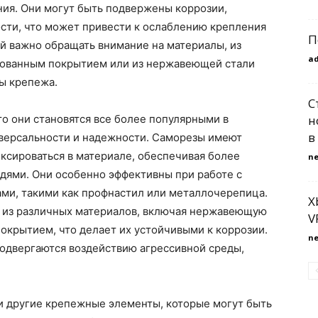
ния. Они могут быть подвержены коррозии,
сти, что может привести к ослаблению крепления
П
й важно обращать внимание на материалы, из
a
нкованным покрытием или из нержавеющей стали
ы крепежа.
С
н
то они становятся все более популярными в
в
иверсальности и надежности. Саморезы имеют
иксироваться в материале, обеспечивая более
n
дями. Они особенно эффективны при работе с
и, такими как профнастил или металлочерепица.
X
 из различных материалов, включая нержавеющую
V
покрытием, что делает их устойчивыми к коррозии.
n
подвергаются воздействию агрессивной среды,
и другие крепежные элементы, которые могут быть