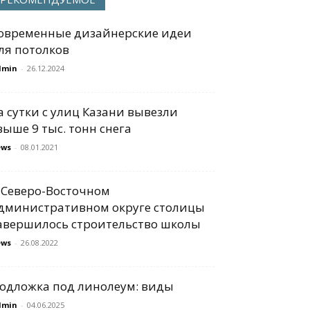
овременные дизайнерские идеи
ля потолков
dmin
-
26.12.2024
а сутки с улиц Казани вывезли
выше 9 тыс. тонн снега
ews
-
08.01.2021
 Северо-Восточном
дминистративном округе столицы
авершилось строительство школы
ews
-
26.08.2022
одложка под линолеум: виды
dmin
-
04.06.2025