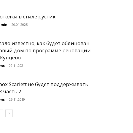
отолки в стиле рустик
dmin
-
20.01.2025
тало известно, как будет облицован
овый дом по программе реновации
 Кунцево
ews
-
02.11.2021
box Scarlett не будет поддерживать
R часть 2
ews
-
26.11.2019