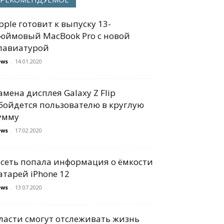
pple готовит к выпуску 13-
юймовый MacBook Pro с новой
лавиатурой
ews
-
14.01.2020
амена дисплея Galaxy Z Flip
бойдется пользователю в круглую
умму
ews
-
17.02.2020
 сеть попала информация о ёмкости
атарей iPhone 12
ews
-
13.07.2020
ласти смогут отслеживать жизнь