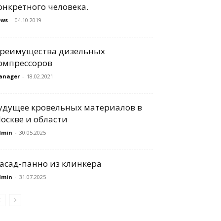
онкретного человека.
ews
-
04.10.2019
реимущества дизельных
омпрессоров
anager
-
18.02.2021
удущее кровельных материалов в
оскве и области
dmin
-
30.05.2025
асад-панно из клинкера
dmin
-
31.07.2025