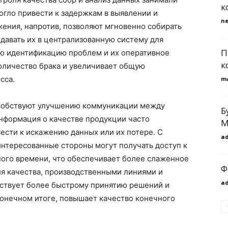
к
огло привести к задержкам в выявлении и
n
ения, напротив, позволяют мгновенно собирать
давать их в централизованную систему для
П
ую идентификацию проблем и их оперативное
к
количество брака и увеличивает общую
сса.
m
собствуют улучшению коммуникации между
Б
нформация о качестве продукции часто
М
вести к искажению данных или их потере. С
a
тересованные стороны могут получать доступ к
ого времени, что обеспечивает более слаженное
Ф
я качества, производственными линиями и
a
бствует более быстрому принятию решений и
конечном итоге, повышает качество конечного