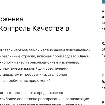
A
д
ожения
к
Контроль Качества в
n
З
о
я стали неотъемлемой частью нашей повседневной
с
а различные отрасли, включая производство. Одной
n
ехнологии внесли революционные изменения,
сс, критически важный для обеспечения
стандартам и требованиям, стал более
В
ению мобильных приложений.
б
n
я контроля качества предоставляют
ть более оперативно реагировать на возникающие
В
роля качества сбор и анализ данных занимали