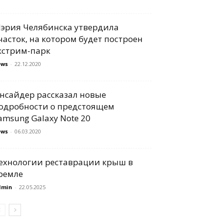
эрия Челябинска утвердила
часток, на котором будет построен
кстрим-парк
ews
-
22.12.2020
нсайдер рассказал новые
одробности о предстоящем
amsung Galaxy Note 20
ews
-
06.03.2020
ехнологии реставрации крыш в
ремле
dmin
-
22.05.2025