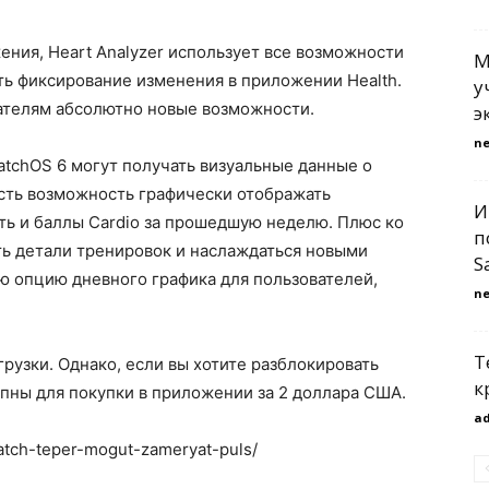
ния, Heart Analyzer использует все возможности
М
ть фиксирование изменения в приложении Health.
у
ателям абсолютно новые возможности.
э
n
tchOS 6 могут получать визуальные данные о
есть возможность графически отображать
И
ть и баллы Cardio за прошедшую неделю. Плюс ко
п
ть детали тренировок и наслаждаться новыми
S
ю опцию дневного графика для пользователей,
n
Т
рузки. Однако, если вы хотите разблокировать
к
упны для покупки в приложении за 2 доллара США.
a
watch-teper-mogut-zameryat-puls/