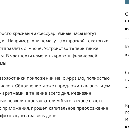
О
с
m
просто красивый аксессуар. Умные часы могут
ня. Например, они помогут с отправкой текстовых
К
тправлять с iPhone. Устройство теперь также
a
м. В частности изменять уровень физической
тмы.
С
азработчики приложений Helix Apps Ltd, полностью
г
я часов. Обновление может предложить владельцам
a
и ритмами, в течение всего дня. Редизайн
рые позволят пользователям быть в курсе своего
К
йс приложения, прошел капитальное преображение
г
фиков пульса за весь день.
и
n