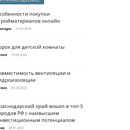
собенности покупки
тройматериалов онлайн
anager
-
31.05.2019
орок для детской комнаты
dmin
-
13.06.2025
овместимость вентиляции и
идроизоляции
dmin
-
29.05.2025
раснодарский край вошел в топ-5
ородов РФ с наивысшим
нвестиционным потенциалом
ews
-
20.01.2021