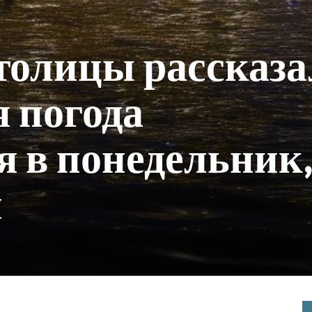
толицы рассказа
я погода
я в понедельник,
я