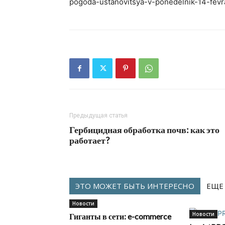
pogoda-ustanovitsya-v-ponedelnik-14-fevr
Предыдущая статья
Гербицидная обработка почв: как это
работает?
ЭТО МОЖЕТ БЫТЬ ИНТЕРЕСНО
ЕЩЕ
Новости
Новости
Гиганты в сети: e-commerce