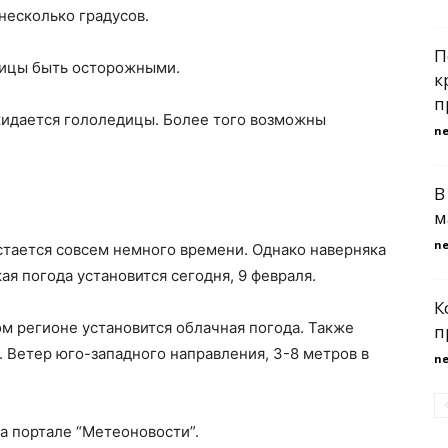
несколько градусов.
П
лицы быть осторожными.
к
п
ожидается гололедицы. Более того возможны
n
В
м
n
стается совсем немного времени. Однако наверняка
ая погода установится сегодня, 9 февраля.
К
ом регионе установится облачная погода. Также
п
 Ветер юго-западного направления, 3-8 метров в
n
а портале “Метеоновости”.