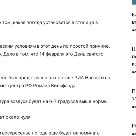
Б
в
 том, какая погода установится в столице в
n
ским условиям в этот день по простой причине,
Ш
 Дело в том, что 14 февраля это День святого
п
к
n
день был представлен на портале РИА Новости со
ометцентра РФ Романа Вильфанда.
П
э
тура воздуха будет на 6-7 градусов выше нормы.
a
ет около нуля.
Р
в воскресенье погода еще будет напоминать
a