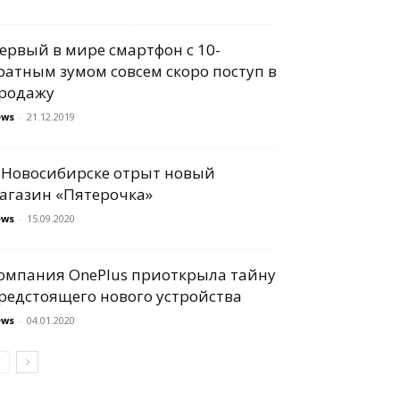
ервый в мире смартфон с 10-
ратным зумом совсем скоро поступ в
родажу
ews
-
21.12.2019
 Новосибирске отрыт новый
агазин «Пятерочка»
ews
-
15.09.2020
омпания OnePlus приоткрыла тайну
редстоящего нового устройства
ews
-
04.01.2020