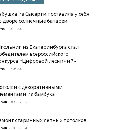
абушка из Сысерти поставила у себя
о дворе солнечные батареи
ews
-
23.10.2020
кольник из Екатеринбурга стал
обедителем всероссийского
онкурса «Цифровой лесничий»
ews
-
05.03.2021
отолки с декоративными
лементами из бамбука
dmin
-
09.05.2025
емонт старинных лепных потолков
dmin
-
18.12.2024