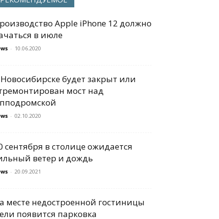
роизводство Apple iPhone 12 должно
ачаться в июле
ews
-
10.06.2020
 Новосибирске будет закрыт или
тремонтирован мост над
пподромской
ews
-
02.10.2020
0 сентября в столице ожидается
ильный ветер и дождь
ews
-
20.09.2021
а месте недостроенной гостиницы
ели появится парковка