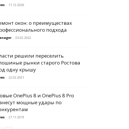
ews
-
11.12.2020
емонт окон: о преимуществах
рофессионального подхода
anager
-
05.02.2022
ласти решили переселить
лошиные рынки старого Ростова
од одну крышу
ews
-
22.02.2021
овые OnePlus 8 и OnePlus 8 Pro
анесут мощные удары по
онкурентам
ews
-
27.11.2019