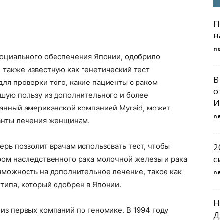
П
н
n
социального обеспечения Японии, одобрило
 также известную как генетический тест
В
 для проверки того, какие пациенты с раком
о
шую пользу из дополнительного и более
И
данный американской компанией Myraid, может
n
анты лечения женщинам.
рь позволит врачам использовать тест, чтобы
2
с
ом наследственного рака молочной железы и рака
зможность на дополнительное лечение, такое как
n
 типа, который одобрен в Японии.
Н
й из первых компаний по геномике. В 1994 году
Д