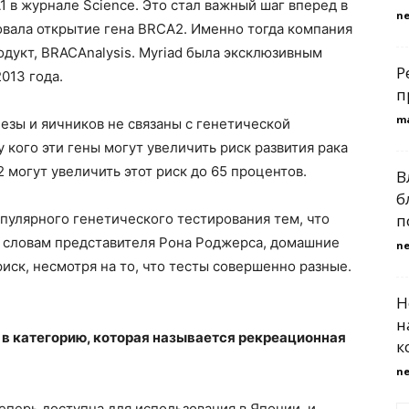
 в журнале Science. Это стал важный шаг вперед в
n
ковала открытие гена BRCA2. Именно тогда компания
дукт, BRACAnalysis. Myriad была эксклюзивным
Р
013 года.
п
m
зы и яичников не связаны с генетической
 кого эти гены могут увеличить риск развития рака
 могут увеличить этот риск до 65 процентов.
В
б
опулярного генетического тестирования тем, что
п
о словам представителя Рона Роджерса, домашние
n
иск, несмотря на то, что тесты совершенно разные.
Н
н
 в категорию, которая называется рекреационная
к
n
еперь доступна для использования в Японии, и