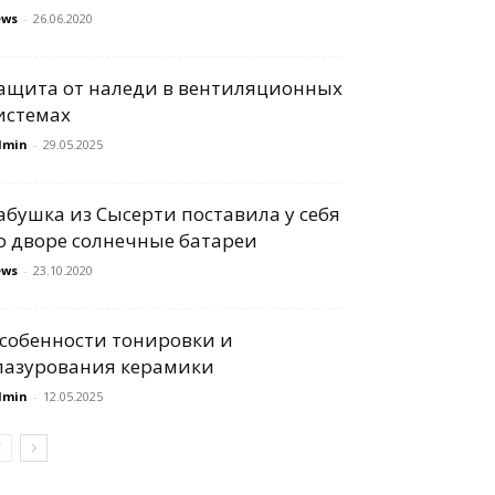
ews
-
26.06.2020
ащита от наледи в вентиляционных
истемах
dmin
-
29.05.2025
абушка из Сысерти поставила у себя
о дворе солнечные батареи
ews
-
23.10.2020
собенности тонировки и
лазурования керамики
dmin
-
12.05.2025