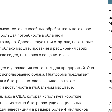
П
н
P
имеют сетей, способных обрабатывать потоковое
n
т большая потребность в облачном
о видео. Далее следует три стартапа, на которые
К
т облако масштабирования и расширения своих
м
вка видео, потокового вещания и игр:
m
део и управления контентом для предприятий. Она
к использованию облака. Платформа предлагает
П
п
 и быстрого потокового видео, а также
и доступность в глобальном масштабе.
m
циско в США, которая использует короткие
дного из самых быстрорастущих социальных
И
д
дая инвестициям в размере более 4 миллионов