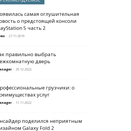
оявилась самая оглушительная
овость о предстоящей консоли
layStation 5 часть 2
ews
-
27.11.2019
ак правильно выбрать
ежкомнатную дверь
anager
-
29.12.2022
рофессиональные грузчики: о
реимуществах услуг
anager
-
11.11.2022
нсайдер поделился неприятным
изайном Galaxy Fold 2