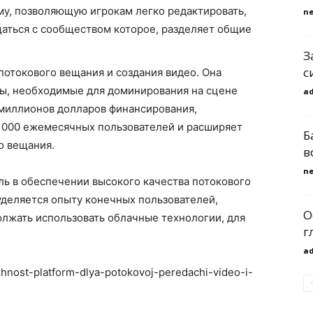
му, позволяющую игрокам легко редактировать,
n
щаться с сообществом которое, разделяет общие
З
с
потокового вещания и создания видео. Она
ы, необходимые для доминирования на сцене
a
 миллионов долларов финансирования,
0 000 ежемесячных пользователей и расширяет
Б
о вещания.
в
n
ь в обеспечении высокого качества потокового
уделяется опыту конечных пользователей,
О
олжать использовать облачные технологии, для
г
a
azhnost-platform-dlya-potokovoj-peredachi-video-i-