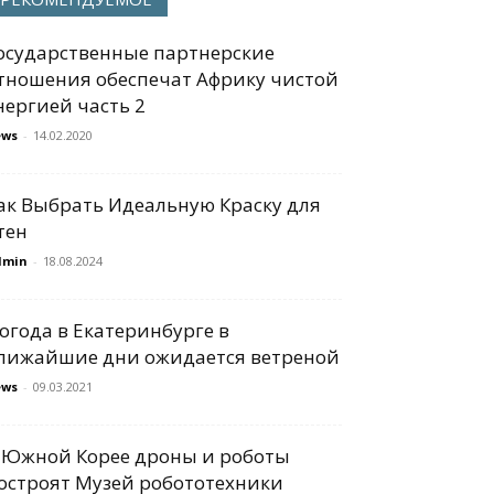
осударственные партнерские
тношения обеспечат Африку чистой
нергией часть 2
ews
-
14.02.2020
ак Выбрать Идеальную Краску для
тен
dmin
-
18.08.2024
огода в Екатеринбурге в
лижайшие дни ожидается ветреной
ews
-
09.03.2021
 Южной Корее дроны и роботы
остроят Музей робототехники