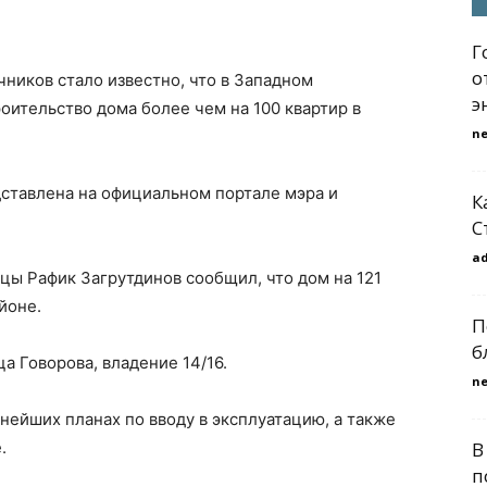
Г
о
ников стало известно, что в Западном
э
оительство дома более чем на 100 квартир в
n
ставлена на официальном портале мэра и
К
С
a
цы Рафик Загрутдинов сообщил, что дом на 121
йоне.
П
б
а Говорова, владение 14/16.
n
нейших планах по вводу в эксплуатацию, а также
.
В
п