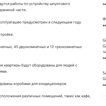
едутся работы по устройству шпунтового
n
дземной части.
Ф
эксплуатацию предусмотрен в следующем году.
a
стройке.
G
G
натных, 45 двухкомнатных и 13 трехкомнатных
ч
n
ре квартиры будут оборудованы для людей с
ями.
S
G
рудованы коробами для кондиционеров.
n
сположения различных помещений, таких как кафе,