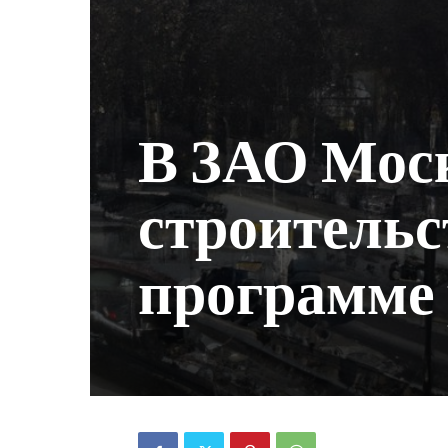
В ЗАО Мос
строительс
программе