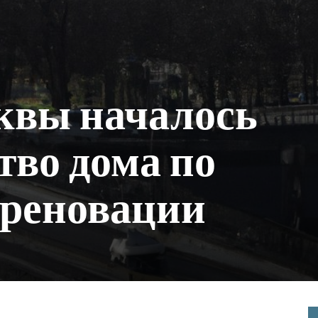
квы началось
тво дома по
 реновации