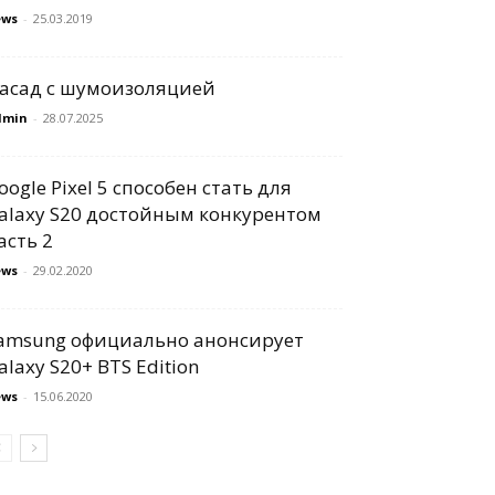
ews
-
25.03.2019
асад с шумоизоляцией
dmin
-
28.07.2025
oogle Pixel 5 способен стать для
alaxy S20 достойным конкурентом
асть 2
ews
-
29.02.2020
amsung официально анонсирует
alaxy S20+ BTS Edition
ews
-
15.06.2020