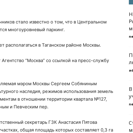
Н
Р
ников стало известно о том, что в Центральном
м
тся многоуровневый паркинг.
n
ет располагаться в Таганском районе Москвы.
П
гентство “Москва” со ссылкой на пресс-службу
л
a
авляемая мэром Москвы Сергеем Собяниным
В
ьтурного наследия, режимов использования земель
у
аментам в отношении территории квартала №127,
n
ным и Певческим пер.
тственный секретарь ГЗК Анастасия Пятова
С
м
частках, общая площадь которых составляет 0,3 га