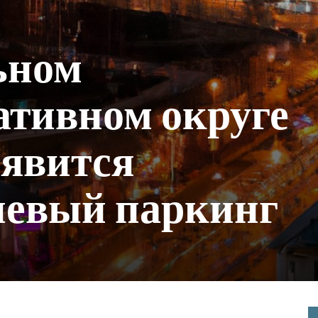
ьном
ативном округе
оявится
невый паркинг