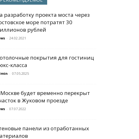
а разработку проекта моста через
остовское море потратят 30
иллионов рублей
ews
-
24.02.2021
отолочные покрытия для гостиниц
юкс-класса
dmin
-
07.05.2025
 Москве будет временно перекрыт
часток в Жуковом проезде
ews
-
07.07.2022
теновые панели из отработанных
атериалов