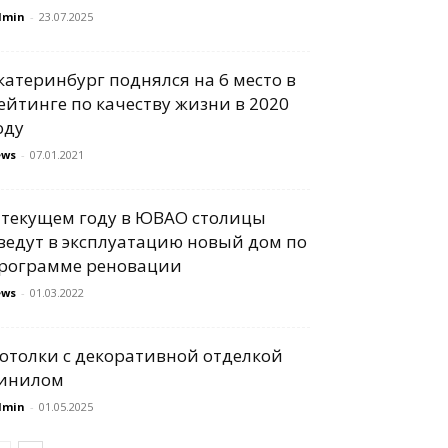
dmin
-
23.07.2025
катеринбург поднялся на 6 место в
ейтинге по качеству жизни в 2020
оду
ews
-
07.01.2021
 текущем году в ЮВАО столицы
ведут в эксплуатацию новый дом по
рограмме реновации
ews
-
01.03.2022
отолки с декоративной отделкой
инилом
dmin
-
01.05.2025