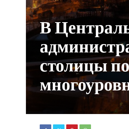
В Централ
администр
столицы п
многоуров