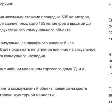
аркинг.
a
ремя наземным этажами площадью 605 кв. метров,
Е
ое здание площадью 135 кв. метров и высотой до
р
 двухэтажного коммунального объекта.
г
n
в визуально-ландшафтного анализа было
 будет оказывать негативное влияние на визуальное
В
а культурного наследия.
в
п
а с чайным магазином торгового дома “Д. и А.
n
кинг и коммунальный объект появятся на месте
П
в
торико-культурной ценности.
a