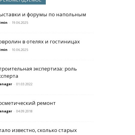
ыставки и форумы по напольным
dmin
-
19.06.2025
овролин в отелях и гостиницах
dmin
-
10.06.2025
троительная экспертиза: роль
ксперта
anager
-
01.03.2022
осметический ремонт
anager
-
04.09.2018
тало известно, сколько старых