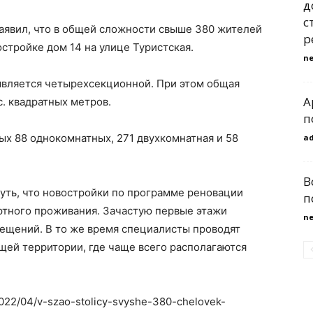
д
с
аявил, что в общей сложности свыше 380 жителей
р
стройке дом 14 на улице Туристская.
n
 является четырехсекционной. При этом общая
А
. квадратных метров.
п
ых 88 однокомнатных, 271 двухкомнатная и 58
a
В
уть, что новостройки по программе реновации
п
тного проживания. Зачастую первые этажи
n
ещений. В то же время специалисты проводят
щей территории, где чаще всего располагаются
2022/04/v-szao-stolicy-svyshe-380-chelovek-