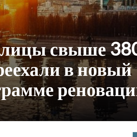
олицы свыше 38
реехали в новый
грамме реновац