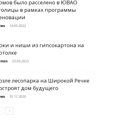
омов было расселено в ЮВАО
толицы в рамках программы
еновации
ews
-
14.09.2022
рки и ниши из гипсокартона на
отолке
dmin
-
23.06.2025
озле лесопарка на Широкой Речке
остроят дом будущего
ews
-
10.11.2020