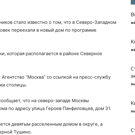
В
иков стало известно о том, что в Северо-Западном
a
овек переехали в новый дом по программе
К
a
ки, которая располагается в районе Северное
С
э
гентство “Москва” со ссылкой на пресс-службу
m
ки столицы.
сообщает, что на северо-западе Москвы
К
ма по адресу улица Героев Панфиловцев, дом 31.
m
яется девятым расселенным домом в округе, а
С
ерной Тушино.