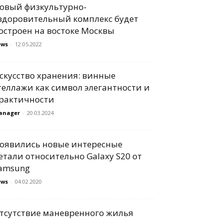
овый физкультурно-
здоровительный комплекс будет
остроен на востоке Москвы
ews
-
12.05.2022
скусство хранения: винные
теллажи как символ элегантности и
рактичности
anager
-
20.03.2024
оявились новые интересные
етали относительно Galaxy S20 от
amsung
ews
-
04.02.2020
тсутствие маневренного жилья