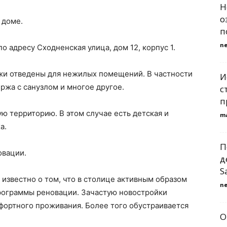
Н
о
 доме.
п
n
 адресу Сходненская улица, дом 12, корпус 1.
ажи отведены для нежилых помещений. В частности
И
ржа с санузлом и многое другое.
с
п
 территорию. В этом случае есть детская и
m
а.
П
овации.
д
S
известно о том, что в столице активным образом
n
программы реновации. Зачастую новостройки
ортного проживания. Более того обустраивается
О