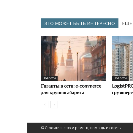
ЭТО МОЖЕТ БЫТЬ ИНТЕРЕСНО
ЕЩЕ
Новости
Новости
Гиганты в сети: e-commerce
LogistPRO
для крупногабарита
грузопере
© Строительство и ремонт, помощь и советы