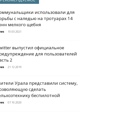
оммунальщики использовали для
орьбы с наледью на тротуарах 14
онн мелкого щебня
ews
-
10.03.2021
witter выпустил официальное
редупреждение для пользователей
асть 2
ews
-
21.12.2019
ители Урала представили систему,
озволяющую сделать
ельхозтехнику беспилотной
ews
-
07.10.2020