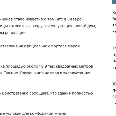
К
б
ников стало известно о том, что в Северо-
т
цы готовится к вводу в эксплуатацию новый дом,
n
мы реновации.
ставлена на официальном портале мэра и
T
п
ч
йка площадью около 13,9 тыс квадратных метров
n
е Тушино. Разрешение на ввод в эксплуатацию
Ж
п
 Войстратенко сообщает, что здание полностью
с
n
ые условия для комфортной жизни.