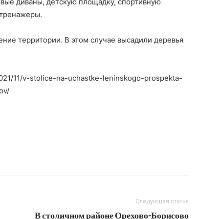
овые диваны, детскую площадку, спортивную
 тренажеры.
ние территории. В этом случае высадили деревья
2021/11/v-stolice-na-uchastke-leninskogo-prospekta-
ov/
Следующая статья
В столичном районе Орехово-Борисово