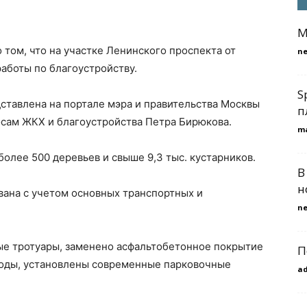
M
 том, что на участке Ленинского проспекта от
n
аботы по благоустройству.
S
тавлена на портале мэра и правительства Москвы
п
осам ЖКХ и благоустройства Петра Бирюкова.
m
олее 500 деревьев и свыше 9,3 тыс. кустарников.
В
н
вана с учетом основных транспортных и
n
ые тротуары, заменено асфальтобетонное покрытие
П
ходы, установлены современные парковочные
a