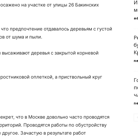
И
осажено на участке от улицы 26 Бакинских
м
a
что предпочтение отдавалось деревьям с густой
в от шума и пыли.
Р
б
К
ы высаживают деревья с закрытой корневой
n
тростниковой оплеткой, а приствольный круг
Г
п
ч
n
екрет, что в Москве довольно часто проводятся
рриторий. Проводятся работы по обустройству
 другое. Зачастую в результате работ