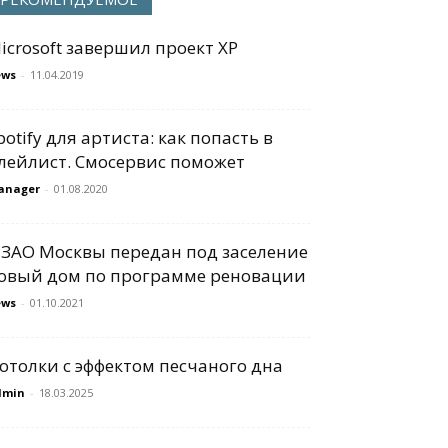
icrosoft завершил проект XP
ews
-
11.04.2019
potify для артиста: как попасть в
лейлист. Смосервис поможет
anager
-
01.08.2020
 ЗАО Москвы передан под заселение
овый дом по программе реновации
ews
-
01.10.2021
отолки с эффектом песчаного дна
dmin
-
18.03.2025