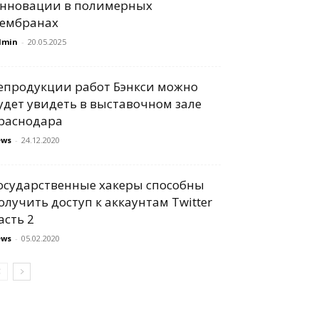
нновации в полимерных
ембранах
dmin
-
20.05.2025
епродукции работ Бэнкси можно
удет увидеть в выставочном зале
раснодара
ews
-
24.12.2020
осударственные хакеры способны
олучить доступ к аккаунтам Twitter
асть 2
ews
-
05.02.2020