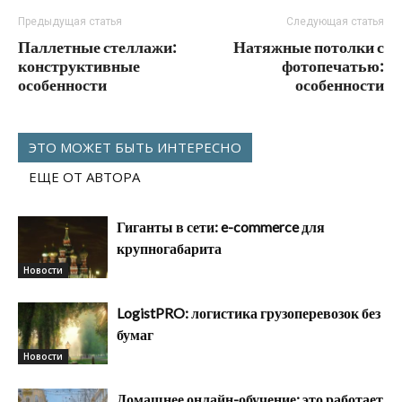
Предыдущая статья
Следующая статья
Паллетные стеллажи:
Натяжные потолки с
конструктивные
фотопечатью:
особенности
особенности
ЭТО МОЖЕТ БЫТЬ ИНТЕРЕСНО
ЕЩЕ ОТ АВТОРА
Гиганты в сети: e-commerce для
крупногабарита
Новости
LogistPRO: логистика грузоперевозок без
бумаг
Новости
Домашнее онлайн-обучение: это работает