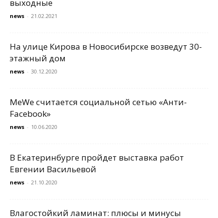
выходные
news
-
21.02.2021
На улице Кирова в Новосибирске возведут 30-
этажный дом
news
-
30.12.2020
MeWe считается социальной сетью «Анти-
Facebook»
news
-
10.06.2020
В Екатеринбурге пройдет выставка работ
Евгении Васильевой
news
-
21.10.2020
Влагостойкий ламинат: плюсы и минусы