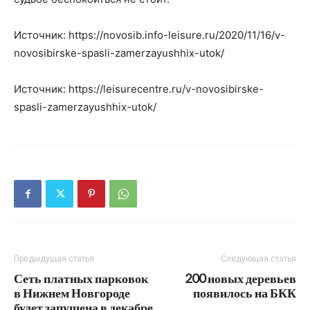
Источник: https://novosib.info-leisure.ru/2020/11/16/v-
novosibirske-spasli-zamerzayushhix-utok/
Источник: https://leisurecentre.ru/v-novosibirske-
spasli-zamerzayushhix-utok/
Предыдущая статья
Следующая статья
Сеть платных парковок
200 новых деревьев
в Нижнем Новгороде
появилось на БКК
будет запущена в декабре