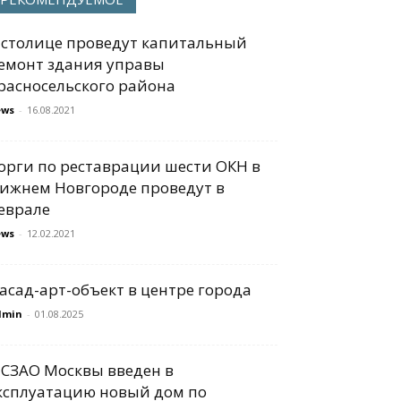
 столице проведут капитальный
емонт здания управы
расносельского района
ews
-
16.08.2021
орги по реставрации шести ОКН в
ижнем Новгороде проведут в
еврале
ews
-
12.02.2021
асад-арт-объект в центре города
dmin
-
01.08.2025
 СЗАО Москвы введен в
ксплуатацию новый дом по