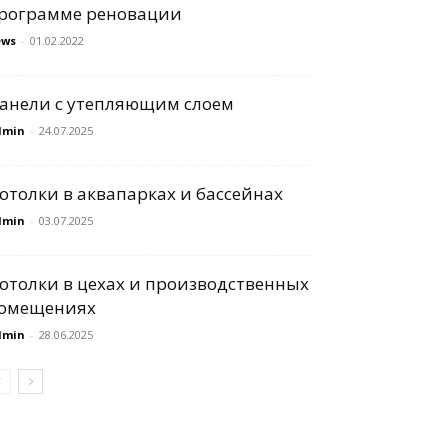
рограмме реновации
ews
-
01.02.2022
анели с утепляющим слоем
dmin
-
24.07.2025
отолки в аквапарках и бассейнах
dmin
-
03.07.2025
отолки в цехах и производственных
омещениях
dmin
-
28.06.2025