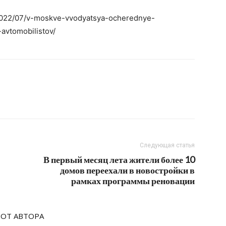
/2022/07/v-moskve-vvodyatsya-ocherednye-
avtomobilistov/
Следующая статья
В первый месяц лета жители более 10
домов переехали в новостройки в
рамках программы реновации
 ОТ АВТОРА