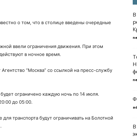
В
р
вестно о том, что в столице введены очередные
К
n
ежной ввели ограничения движения. При этом
 действуют в ночное время.
Т
Н
гентство “Москва” со ссылкой на пресс-службу
ф
n
будет ограничено каждую ночь по 14 июля.
Ф
0:00 до 05:00.
a
е для транспорта будут ограничивать на Болотной
.
В
э