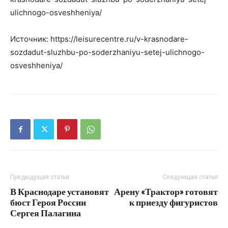
ulichnogo-osveshheniya/
Источник: https://leisurecentre.ru/v-krasnodare-
sozdadut-sluzhbu-po-soderzhaniyu-setej-ulichnogo-
osveshheniya/
Предыдущая статья
Следующая статья
В Краснодаре установят
Арену «Трактор» готовят
бюст Героя России
к приезду фигуристов
Сергея Палагина