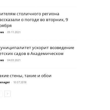
ителям столичного региона
ассказали о погоде во вторник, 9
оября
ews
-
09.11.2021
униципалитет ускорит возведение
етских садов в Академическом
ews
-
04.03.2021
акие стены, такие и обои
anager
-
10.07.2018