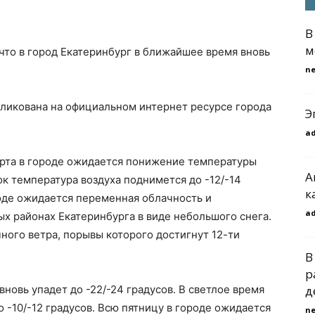
В
м
 что в город Екатеринбург в ближайшее время вновь
n
ликована на официальном интернет ресурсе города
Э
a
марта в городе ожидается понижение температуры
А
ток температура воздуха поднимется до -12/-14
к
роде ожидается переменная облачность и
a
х районах Екатеринбурга в виде небольшого снега.
ного ветра, порывы которого достигнут 12-ти
В
р
 вновь упадет до -22/-24 градусов. В светлое время
д
 -10/-12 градусов. Всю пятницу в городе ожидается
n