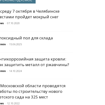
 среду 7 октября в Челябинске
естами пройдет мокрый снег
ews
-
07.10.2020
поксидный пол для склада
dmin
-
15.06.2025
нтикоррозийная защита кровли:
ак защитить металл от ржавчины?
dmin
-
14.10.2024
 Московской области проводятся
аботы по строительству нового
етского сада на 325 мест
ews
-
12.10.2022