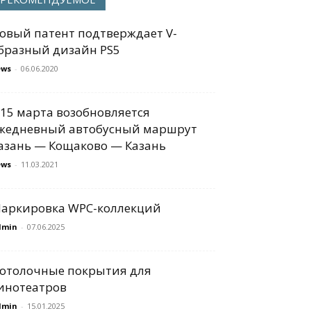
овый патент подтверждает V-
бразный дизайн PS5
ews
-
06.06.2020
 15 марта возобновляется
жедневный автобусный маршрут
азань — Кощаково — Казань
ews
-
11.03.2021
аркировка WPC-коллекций
dmin
-
07.06.2025
отолочные покрытия для
инотеатров
dmin
-
15.01.2025