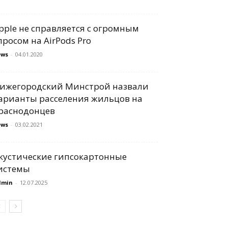
pple не справляется с огромным
просом на AirPods Pro
ews
-
04.01.2020
ижегородский Минстрой назвали
арианты расселения жильцов на
раснодонцев
ews
-
03.02.2021
кустические гипсокартонные
истемы
dmin
-
12.07.2025