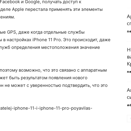
Facebook и Google, получать доступ к
деле Apple перестала применять эти элементы
A
жениям.
с
n
ные GPS, даже когда отдельные службы
 настройках iPhone 11 Pro. Это происходит, даже
 служб определения местоположения значение
Н
в
К
 поэтому возможно, что это связано с аппаратным
n
ожет быть результатом появления нового
он не может с уверенностью подтвердить, что это
А
с
a
vatelej-iphone-11-i-iphone-11-pro-poyavilas-