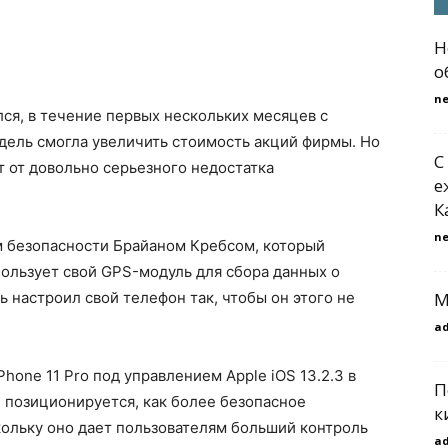
Н
о
n
лся, в течение первых нескольких месяцев с
одель смогла увеличить стоимость акций фирмы. Но
С
ют от довольно серьезного недостатка
е
К
n
 безопасности Брайаном Кребсом, который
спользует свой GPS-модуль для сбора данных о
 настроил свой телефон так, чтобы он этого не
М
a
one 11 Pro под управлением Apple iOS 13.2.3 в
П
le позиционируется, как более безопасное
к
ольку оно дает пользователям больший контроль
a