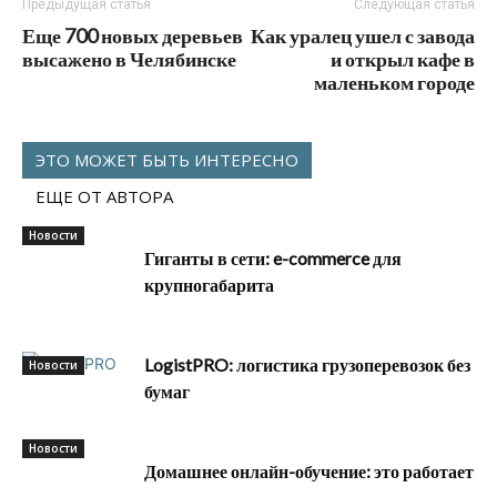
Предыдущая статья
Следующая статья
Еще 700 новых деревьев
Как уралец ушел с завода
высажено в Челябинске
и открыл кафе в
маленьком городе
ЭТО МОЖЕТ БЫТЬ ИНТЕРЕСНО
ЕЩЕ ОТ АВТОРА
Новости
Гиганты в сети: e-commerce для
крупногабарита
LogistPRO: логистика грузоперевозок без
Новости
бумаг
Новости
Домашнее онлайн-обучение: это работает