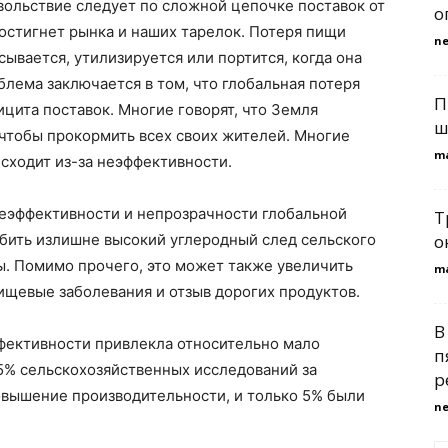
вольствие следует по сложной цепочке поставок от
о
достигнет рынка и наших тарелок. Потеря пищи
n
сывается, утилизируется или портится, когда она
блема заключается в том, что глобальная потеря
П
ицита поставок. Многие говорят, что Земля
ш
чтобы прокормить всех своих жителей. Многие
m
исходит из-за неэффективности.
еэффективности и непрозрачности глобальной
Т
убить излишне высокий углеродный след сельского
о
ы. Помимо прочего, это может также увеличить
m
пищевые заболевания и отзыв дорогих продуктов.
В
ффективности привлекла относительно мало
п
5% сельскохозяйственных исследований за
р
овышение производительности, и только 5% были
n