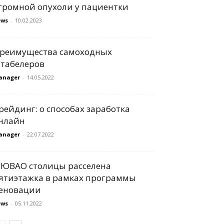
громной опухоли у пациентки
ews
-
10.02.2023
реимущества самоходных
табелеров
anager
-
14.05.2022
рейдинг: о способах заработка
нлайн
anager
-
22.07.2022
 ЮВАО столицы расселена
ятиэтажка в рамках программы
еновации
ews
-
05.11.2022