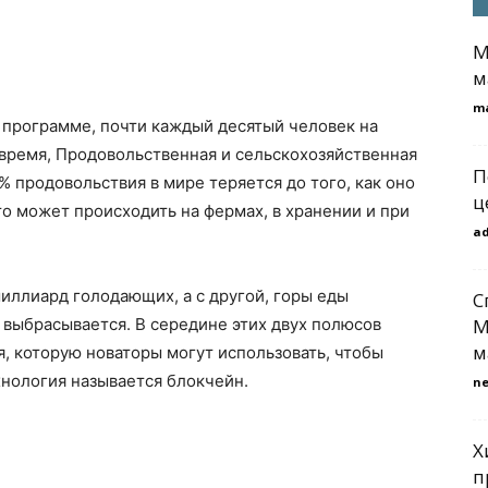
М
м
m
программе, почти каждый десятый человек на
е время, Продовольственная и сельскохозяйственная
П
 продовольствия в мире теряется до того, как оно
ц
то может происходить на фермах, в хранении и при
a
 миллиард голодающих, а с другой, горы еды
С
и выбрасывается. В середине этих двух полюсов
М
м
я, которую новаторы могут использовать, чтобы
хнология называется блокчейн.
n
Х
п