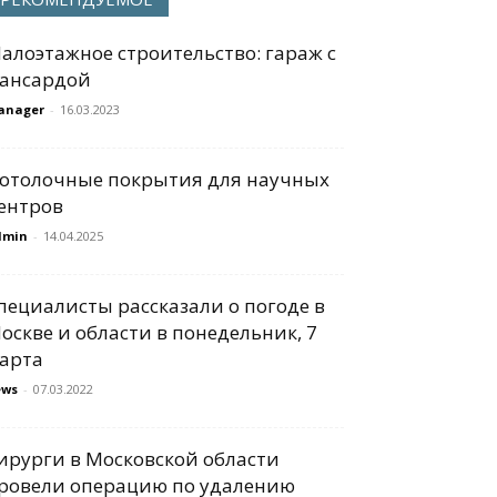
алоэтажное строительство: гараж с
ансардой
anager
-
16.03.2023
отолочные покрытия для научных
ентров
dmin
-
14.04.2025
пециалисты рассказали о погоде в
оскве и области в понедельник, 7
арта
ews
-
07.03.2022
ирурги в Московской области
ровели операцию по удалению