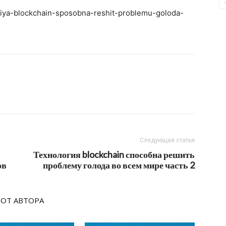
ogiya-blockchain-sposobna-reshit-problemu-goloda-
Следующая статья
Технология blockchain способна решить
ов
проблему голода во всем мире часть 2
 ОТ АВТОРА