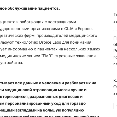
нное обслуживание пациентов.
Т
пациентов, работающих с поставщиками
a
сударственными организациями в США и Европе.
цевтических фирм, производителей медицинского
П
льзуют технологию Droice Labs для понимания
о
рует информацию о пациентах на нескольких языках
Р
медицинские записи “EMR”, страховые заявления,
г
устройства.
n
К
ывает все данные о человеке и разбивает их на
О
или медицинский страховщик могли лучше и
a
овторяющихся, разрозненных диагнозов и
ем персонализированный уход для гораздо
 общими взглядами на большую популяцию
ик развития заболевания и назначить лучший план