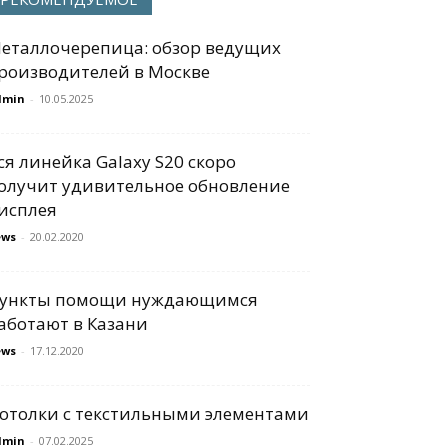
еталлочерепица: обзор ведущих
роизводителей в Москве
dmin
-
10.05.2025
ся линейка Galaxy S20 скоро
олучит удивительное обновление
исплея
ews
-
20.02.2020
ункты помощи нуждающимся
аботают в Казани
ews
-
17.12.2020
отолки с текстильными элементами
dmin
-
07.02.2025