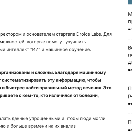
М
п
a
ректором и основателем стартапа Droice Labs. Для
зможностей, которые помогут улучшить
В
ый интеллект “ИИ” и машинное обучение.
п
д
n
организованы и сложны. Благодаря машинному
 систематизировать эту информацию, чтобы
 и быстрее найти правильный метод лечения. Это
П
р
риваете с кем-то, кто излечился от болезни,
n
сделать данные упрощенными и чтобы люди могли
П
ию и больше времени на их анализ.
a