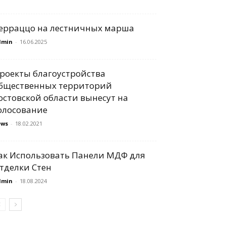
ерраццо на лестничных марша
dmin
-
16.06.2025
роекты благоустройства
бщественных территорий
остовской области вынесут на
олосование
ews
-
18.02.2021
ак Использовать Панели МДФ для
тделки Стен
dmin
-
18.08.2024