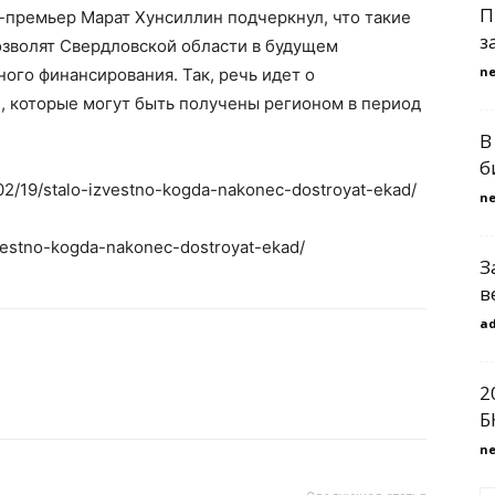
П
-премьер Марат Хунсиллин подчеркнул, что такие
з
озволят Свердловской области в будущем
n
ого финансирования. Так, речь идет о
, которые могут быть получены регионом в период
В
б
1/02/19/stalo-izvestno-kogda-nakonec-dostroyat-ekad/
n
izvestno-kogda-nakonec-dostroyat-ekad/
З
в
a
2
Б
n