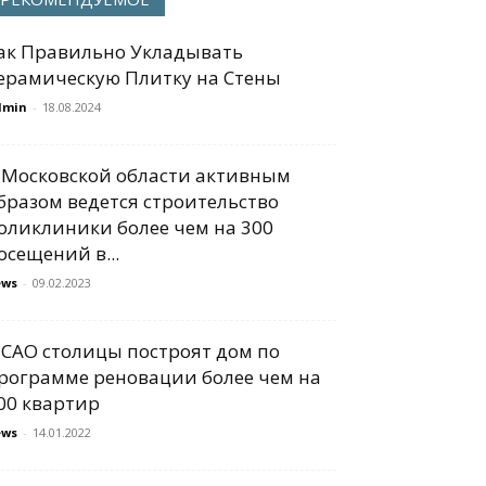
ак Правильно Укладывать
ерамическую Плитку на Стены
dmin
-
18.08.2024
 Московской области активным
бразом ведется строительство
оликлиники более чем на 300
осещений в...
ews
-
09.02.2023
 САО столицы построят дом по
рограмме реновации более чем на
00 квартир
ews
-
14.01.2022