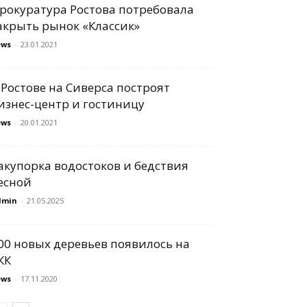
рокуратура Ростова потребовала
акрыть рынок «Классик»
ews
-
23.01.2021
 Ростове на Сиверса построят
изнес-центр и гостиницу
ews
-
20.01.2021
акупорка водостоков и бедствия
есной
dmin
-
21.05.2025
00 новых деревьев появилось на
КК
ews
-
17.11.2020