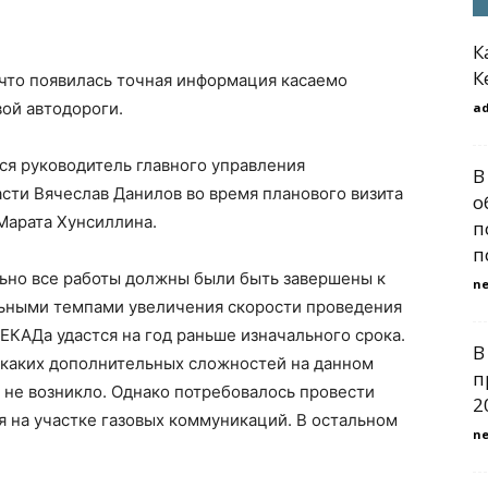
К
К
 что появилась точная информация касаемо
ой автодороги.
a
я руководитель главного управления
В
сти Вячеслав Данилов во время планового визита
о
Марата Хунсиллина.
п
п
льно все работы должны были быть завершены к
n
ельными темпами увеличения скорости проведения
ЕКАДа удастся на год раньше изначального срока.
В
никаких дополнительных сложностей на данном
п
 не возникло. Однако потребовалось провести
2
 на участке газовых коммуникаций. В остальном
n