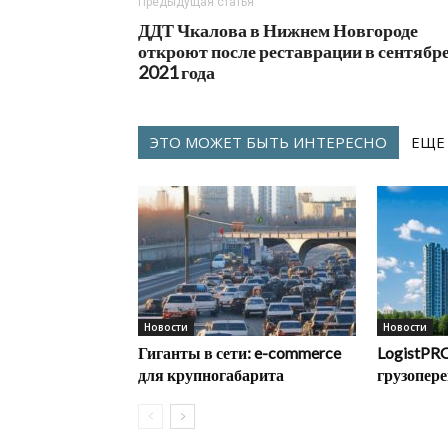
Предыдущая статья
ДДТ Чкалова в Нижнем Новгороде
откроют после реставрации в сентябр
2021 года
ЭТО МОЖЕТ БЫТЬ ИНТЕРЕСНО
ЕЩЕ
Новости
Новости
Гиганты в сети: e-commerce
LogistPRO
для крупногабарита
грузопере