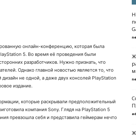
Н
п
G
n
ированную онлайн-конференцию, которая была
ayStation 5. Во время её проведения были
Ж
сторонних разработчиков. Нужно признать, что
р
ателей. Однако главной новостью является то, что
м
дизайн не одной, а даже двух консолей PlayStation
n
ровое издание.
С
формации, которые раскрывали предположительный
П
риготовила компания Sony. Глядя на PlayStation 5
a
ания превзошла себя и представила геймерам нечто
Ж