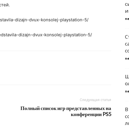
с
стей.
и
n
stavila-dizajn-dvux-konsolej-playstation-5/
edstavila-dizajn-dvux-konsolej-playstation-5/
С
с
с
n
Ш
о
n
Следующая статья
Полный список игр представленных на
В
конференции PS5
с
л