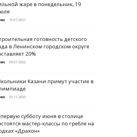
ильной жаре в понедельник, 19
юля
ews
-
19.07.2021
троительная готовность детского
ада в Ленинском городском округе
оставляет 20%
ews
-
06.07.2022
кольники Казани примут участие в
лимпиаде
ews
-
03.11.2020
 первую субботу июня в столице
остоятся мастер-классы по гребле на
одках «Дракон»