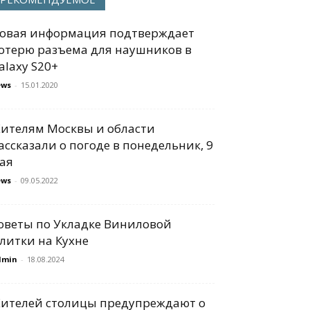
овая информация подтверждает
отерю разъема для наушников в
alaxy S20+
ews
-
15.01.2020
ителям Москвы и области
ассказали о погоде в понедельник, 9
ая
ews
-
09.05.2022
оветы по Укладке Виниловой
литки на Кухне
dmin
-
18.08.2024
ителей столицы предупреждают о