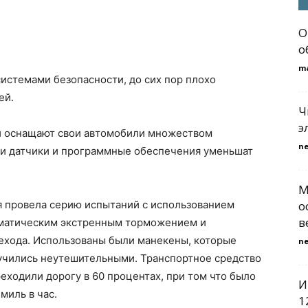
О
о
m
истемами безопасности, до сих пор плохо
ей.
Ч
э
и оснащают свои автомобили множеством
n
эти датчики и программные обеспечения уменьшат
М
 провела серию испытаний с использованием
о
в
оматическим экстренным торможением и
хода. Использованы были манекены, которые
n
учились неутешительными. Транспортное средство
ходили дорогу в 60 процентах, при том что было
И
миль в час.
1