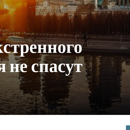
кстренного
 не спасут