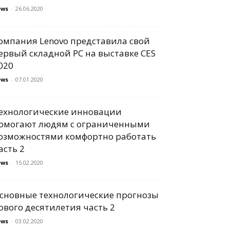
ews
-
26.06.2020
омпания Lenovo представила свой
ервый складной PC на выставке CES
020
ews
-
07.01.2020
ехнологические инновации
омогают людям с ограниченными
озможностями комфортно работать
асть 2
ews
-
15.02.2020
сновные технологические прогнозы
ового десятилетия часть 2
ews
-
03.02.2020