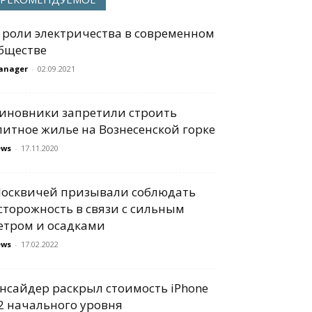
 роли электричества в современном
бществе
anager
-
02.09.2021
иновники запретили строить
литное жилье на Вознесенской горке
ews
-
17.11.2020
осквичей призывали соблюдать
сторожность в связи с сильным
етром и осадками
ews
-
17.02.2022
нсайдер раскрыл стоимость iPhone
2 начального уровня