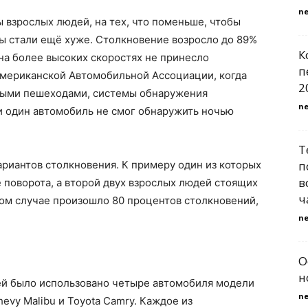
n
взрослых людей, на тех, что поменьше, чтобы
ы стали ещё хуже. Столкновение возросло до 89%
К
 на более высоких скоростях не принесло
п
Американской Автомобильной Ассоциации, когда
2
слыми пешеходами, системы обнаружения
n
 один автомобиль не смог обнаружить ночью
Т
риантов столкновения. К примеру один из которых
п
в
поворота, а второй двух взрослых людей стоящих
ч
ром случае произошло 80 процентов столкновений,
n
О
н
ей было использовано четыре автомобиля модели
n
Chevy Malibu и Toyota Camry. Каждое из