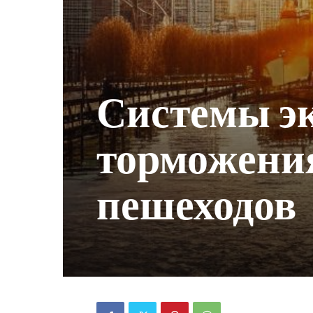
Системы э
торможения
пешеходов