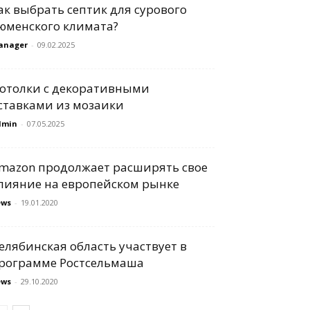
ак выбрать септик для сурового
юменского климата?
anager
-
09.02.2025
отолки с декоративными
ставками из мозаики
dmin
-
07.05.2025
mazon продолжает расширять свое
лияние на европейском рынке
ews
-
19.01.2020
елябинская область участвует в
рограмме Ростсельмаша
ews
-
29.10.2020