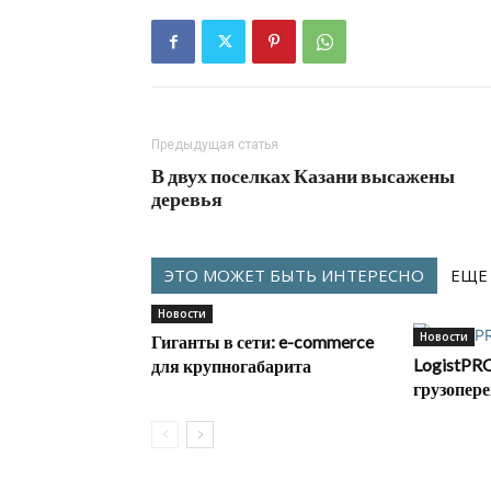
Предыдущая статья
В двух поселках Казани высажены
деревья
ЭТО МОЖЕТ БЫТЬ ИНТЕРЕСНО
ЕЩЕ
Новости
Новости
Гиганты в сети: e-commerce
LogistPRO
для крупногабарита
грузопере