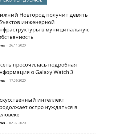
ижний Новгород получит девять
бъектов инженерной
нфраструктуры в муниципальную
обственность
ews
-
26.11.2020
 сеть просочилась подробная
нформация о Galaxy Watch 3
ews
-
17.06.2020
скусственный интеллект
родолжает остро нуждаться в
еловеке
ews
-
02.02.2020