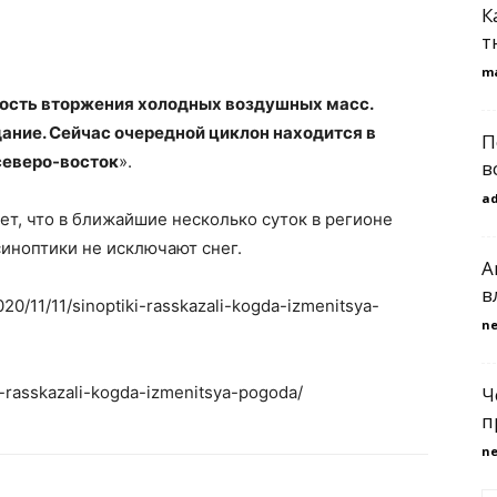
К
т
m
ость вторжения холодных воздушных масс.
ание. Сейчас очередной циклон находится в
П
 северо-восток
».
в
a
т, что в ближайшие несколько суток в регионе
синоптики не исключают снег.
A
в
020/11/11/sinoptiki-rasskazali-kogda-izmenitsya-
n
ki-rasskazali-kogda-izmenitsya-pogoda/
Ч
п
n