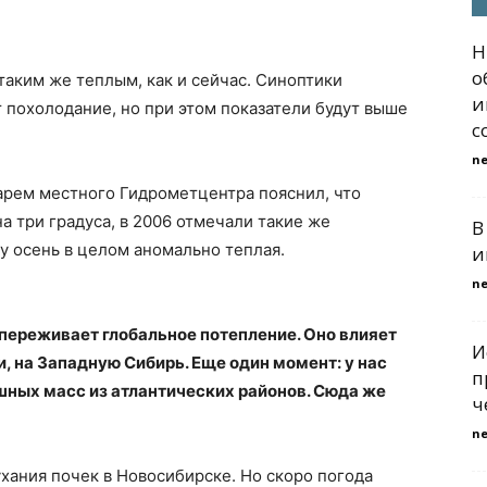
Н
о
таким же теплым, как и сейчас. Синоптики
и
 похолодание, но при этом показатели будут выше
с
n
арем местного Гидрометцентра пояснил, что
а три градуса, в 2006 отмечали такие же
В
у осень в целом аномально теплая.
и
n
переживает глобальное потепление. Оно влияет
И
и, на Западную Сибирь. Еще один момент: у нас
п
ных масс из атлантических районов. Сюда же
ч
n
ухания почек в Новосибирске. Но скоро погода