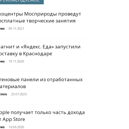
коцентры Мосприроды проведут
есплатные творческие занятия
ews
-
09.11.2021
агнит и «Яндекс. Еда» запустили
оставку в Краснодаре
ews
-
19.11.2020
теновые панели из отработанных
атериалов
dmin
-
23.07.2025
pple получает только часть дохода
т App Store
ews
-
16.06.2020