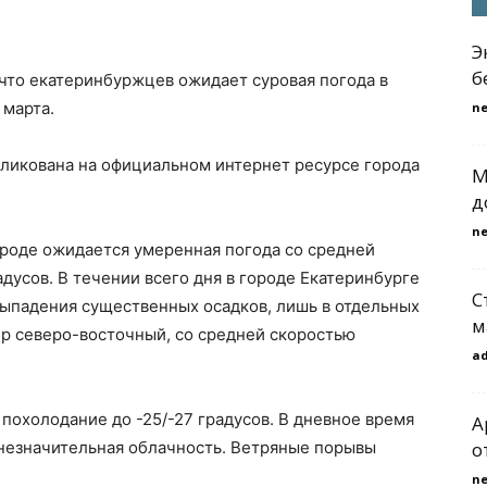
Э
б
 что екатеринбуржцев ожидает суровая погода в
 марта.
n
ликована на официальном интернет ресурсе города
М
д
n
ороде ожидается умеренная погода со средней
адусов. В течении всего дня в городе Екатеринбурге
С
выпадения существенных осадков, лишь в отдельных
м
ер северо-восточный, со средней скоростью
a
 похолодание до -25/-27 градусов. В дневное время
A
а незначительная облачность. Ветряные порывы
о
n