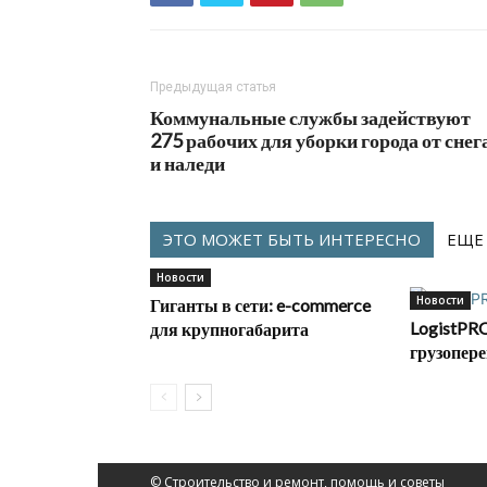
Предыдущая статья
Коммунальные службы задействуют
275 рабочих для уборки города от снег
и наледи
ЭТО МОЖЕТ БЫТЬ ИНТЕРЕСНО
ЕЩЕ
Новости
Новости
Гиганты в сети: e-commerce
LogistPRO
для крупногабарита
грузопере
© Строительство и ремонт, помощь и советы