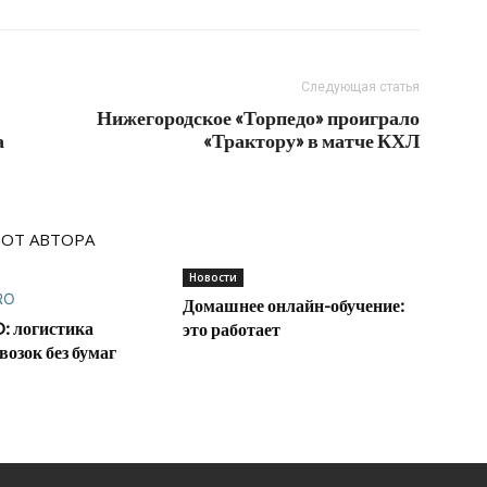
Следующая статья
Нижегородское «Торпедо» проиграло
а
«Трактору» в матче КХЛ
 ОТ АВТОРА
Новости
Домашнее онлайн-обучение:
: логистика
это работает
возок без бумаг