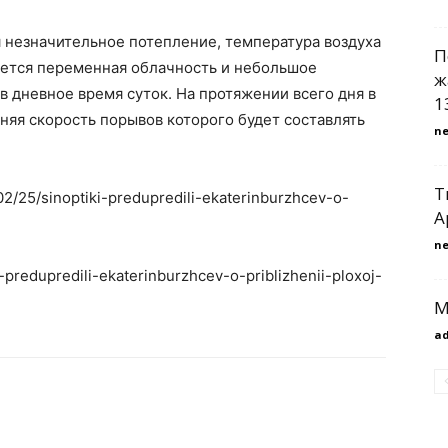
я незначительное потепление, температура воздуха
П
дается переменная облачность и небольшое
ж
в дневное время суток. На протяжении всего дня в
1
няя скорость порывов которого будет составлять
n
Т
/02/25/sinoptiki-predupredili-ekaterinburzhcev-o-
A
n
i-predupredili-ekaterinburzhcev-o-priblizhenii-ploxoj-
М
a