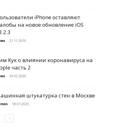
ользователи iPhone оставляют
алобы на новое обновление iOS
3.2.3
ews
-
21.11.2019
им Кук о влиянии коронавируса на
pple часть 2
ews
-
29.02.2020
ашинная штукатурка стен в Москве
dmin
-
18.07.2025