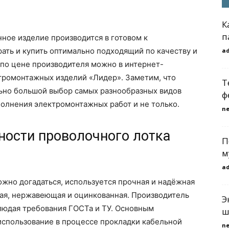
К
п
нное изделие производится в готовом к
ать и купить оптимально подходящий по качеству и
a
по цене производителя можно в интернет-
ктромонтажных изделий «Лидер». Заметим, что
Т
ьно большой выбор самых разнообразных видов
ф
полнения электромонтажных работ и не только.
n
ности проволочного лотка
П
м
a
ложно догадаться, используется прочная и надёжная
ьная, нержавеющая и оцинкованная. Производитель
Э
блюдая требования ГОСТа и ТУ. Основным
ш
использование в процессе прокладки кабельной
n