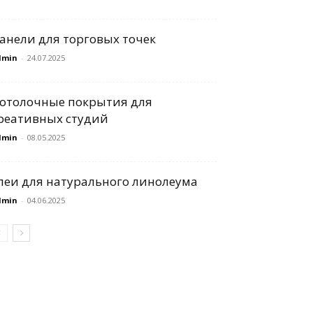
анели для торговых точек
dmin
-
24.07.2025
отолочные покрытия для
реативных студий
dmin
-
08.05.2025
леи для натурального линолеума
dmin
-
04.06.2025