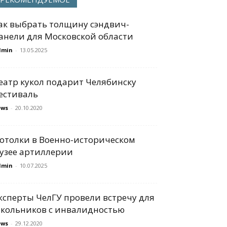
ак выбрать толщину сэндвич-
анели для Московской области
dmin
-
13.05.2025
еатр кукол подарит Челябинску
естиваль
ews
-
20.10.2020
отолки в Военно-историческом
узее артиллерии
dmin
-
10.07.2025
ксперты ЧелГУ провели встречу для
кольников с инвалидностью
ews
-
29.12.2020