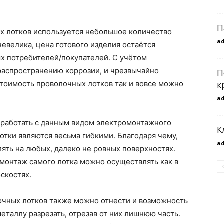
П
ых лотков используется небольшое количество
a
невелика, цена готового изделия остаётся
х потребителей/покупателей. С учётом
распространению коррозии, и чрезвычайно
П
тоимость проволочных лотков так и вовсе можно
к
a
работать с данным видом электромонтажного
К
отки являются весьма гибкими. Благодаря чему,
a
ять на любых, далеко не ровных поверхностях.
 монтаж самого лотка можно осуществлять как в
оскостях.
чных лотков также можно отнести и возможность
еталлу разрезать, отрезав от них лишнюю часть.