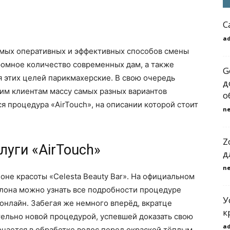
С
a
амых оперативных и эффективных способов смены
ромное количество современных дам, а также
G
 этих целей парикмахерские. В свою очередь
д
им клиентам массу самых разных вариантов
о
я процедура «AirTouch», на описании которой стоит
n
Z
луги «AirTouch»
д
n
оне красоты «Celesta Beauty Bar». На официальном
лона можно узнать все подробности процедуре
У
у онлайн. Забегая же немного вперёд, вкратце
к
ительно новой процедурой, успевшей доказать свою
a
ючается в обработке волос перед окраской тёплым