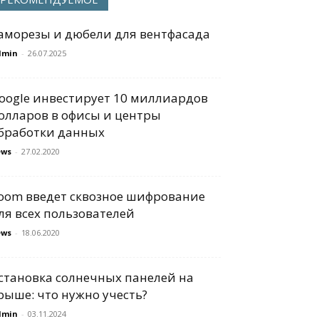
аморезы и дюбели для вентфасада
dmin
-
26.07.2025
oogle инвестирует 10 миллиардов
олларов в офисы и центры
бработки данных
ews
-
27.02.2020
oom введет сквозное шифрование
ля всех пользователей
ews
-
18.06.2020
становка солнечных панелей на
рыше: что нужно учесть?
dmin
-
03.11.2024