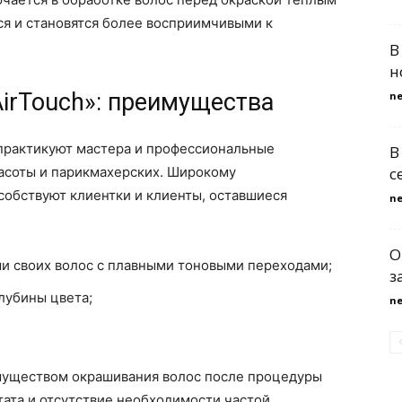
ся и становятся более восприимчивыми к
В
н
irTouch»: преимущества
n
 практикуют мастера и профессиональные
В
расоты и парикмахерских. Широкому
с
обствуют клиентки и клиенты, оставшиеся
n
О
и своих волос с плавными тоновыми переходами;
з
лубины цвета;
n
муществом окрашивания волос после процедуры
тата и отсутствие необходимости частой