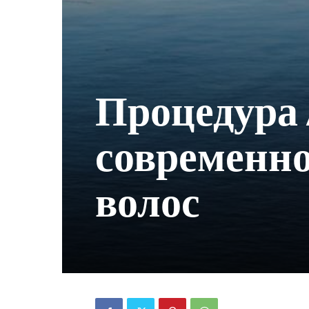
Процедура 
современн
волос