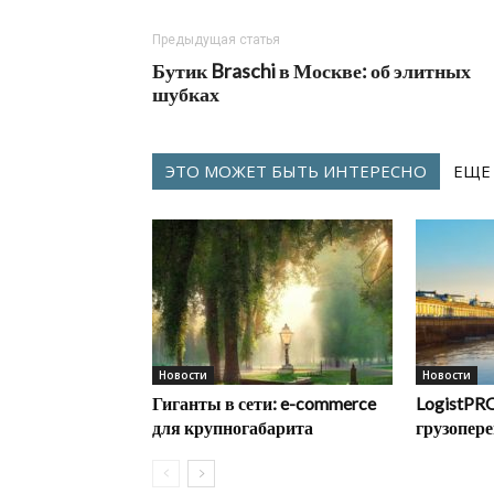
Предыдущая статья
Бутик Braschi в Москве: об элитных
шубках
ЭТО МОЖЕТ БЫТЬ ИНТЕРЕСНО
ЕЩЕ
Новости
Новости
Гиганты в сети: e-commerce
LogistPRO
для крупногабарита
грузопере