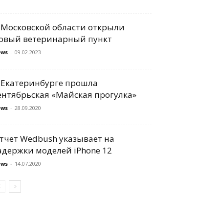
 Московской области открыли
овый ветеринарный пункт
ews
-
09.02.2023
 Екатеринбурге прошла
ентябрьская «Майская прогулка»
ews
-
28.09.2020
тчет Wedbush указывает на
адержки моделей iPhone 12
ews
-
14.07.2020