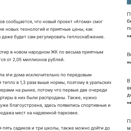
П
б
ов сообщается, что новый проект «Атома» смог
п
ие новых технологий и приятные цены, как
n
ом даже будет сам регулировать теплоснабжение.
ртир в новом народном ЖК по весьма приятным
В
ся от 2,05 миллионов рублей.
m
ла эти дома исключительно по передовым
В
 тепло в 1,3 раза выше нормы, поэтому в уральских
в
ерами на рынке, потому что первые две очереди
д
артиры в них были распроданы. Также, нужно
n
 уже благоустроена, здесь появились спортивные и
одажа мест на надземной парковке.
П
м
я пять садиков и три школы, также можно дойти до