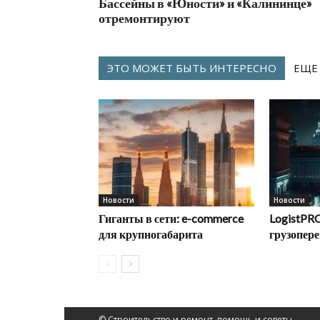
Бассейны в «Юности» и «Калининце»
отремонтируют
ЭТО МОЖЕТ БЫТЬ ИНТЕРЕСНО
ЕЩЕ
Новости
Новости
Гиганты в сети: e-commerce
LogistPRO
для крупногабарита
грузопере
© Строительство и ремонт, помощь и советы