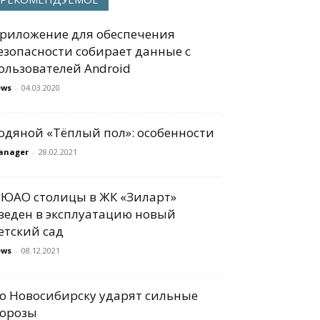
риложение для обеспечения
езопасности собирает данные с
ользователей Android
ews
-
04.03.2020
одяной «Тёплый пол»: особенности
anager
-
28.02.2021
 ЮАО столицы в ЖК «Зиларт»
веден в эксплуатацию новый
етский сад
ews
-
08.12.2021
о Новосибирску ударят сильные
орозы