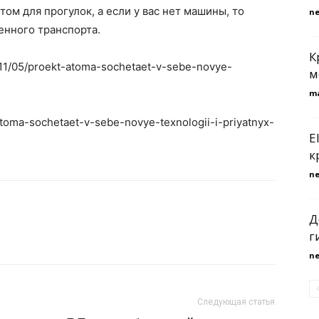
ом для прогулок, а если у вас нет машины, то
n
енного транспорта.
К
0/11/05/proekt-atoma-sochetaet-v-sebe-novye-
м
m
-atoma-sochetaet-v-sebe-novye-texnologii-i-priyatnyx-
E
к
n
Д
г
n
Следующая статья