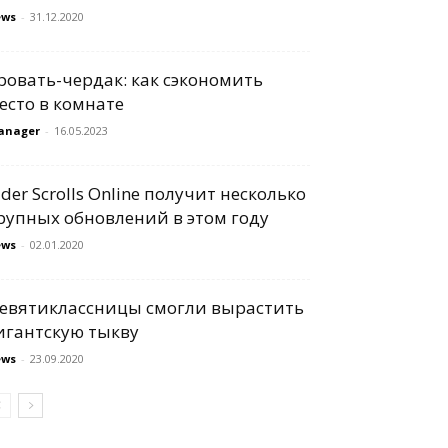
ews
-
31.12.2020
ровать-чердак: как сэкономить
есто в комнате
anager
-
16.05.2023
lder Scrolls Online получит несколько
рупных обновлений в этом году
ews
-
02.01.2020
евятиклассницы смогли вырастить
игантскую тыкву
ews
-
23.09.2020