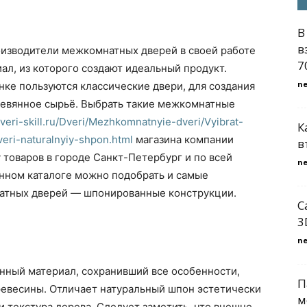
В
в
изводители межкомнатных дверей в своей работе
7
ал, из которого создают идеальный продукт.
n
ке пользуются классические двери, для создания
ревянное сырьё. Выбрать такие межкомнатные
dveri-skill.ru/Dveri/Mezhkomnatnyie-dveri/Vyibrat-
К
ri-naturalnyiy-shpon.html
магазина компании
в
 товаров в городе Санкт-Петербург и по всей
n
анном каталоге можно подобрать и самые
атных дверей — шпонированные конструкции.
С
3
n
нный материал, сохранивший все особенности,
П
ревесины. Отличает натуральный шпон эстетически
м
и текстура дерева. Следует заметить, что внешне