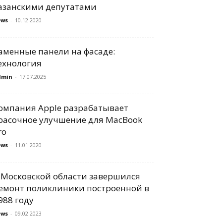
азанскими депутатами
ews
-
10.12.2020
аменные панели на фасаде:
ехнология
dmin
-
17.07.2025
омпания Apple разрабатывает
расочное улучшение для MacBook
ro
ews
-
11.01.2020
 Московской области завершился
емонт поликлиники построенной в
988 году
ews
-
09.02.2023