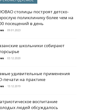
 ЮВАО столицы построят детско-
зрослую поликлинику более чем на
00 посещений в день
ews
-
09.01.2023
азанские школьники собирают
торсырье
ews
-
03.12.2020
амые удивительные применения
D-печати на практике
ews
-
13.12.2019
атриотическое воспитание
олодых людей обсуждалось