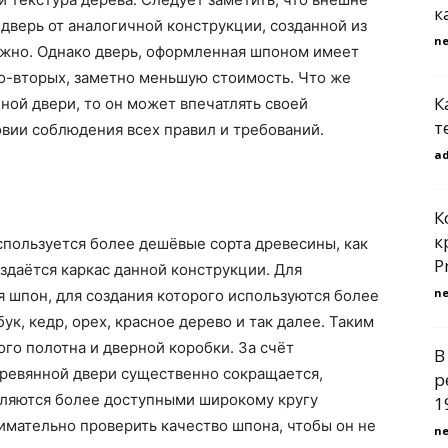
к
верь от аналогичной конструкции, созданной из
n
жно. Однако дверь, оформленная шпоном имеет
во-вторых, заметно меньшую стоимость. Что же
К
ной двери, то он может впечатлять своей
т
вии соблюдения всех правил и требований.
a
К
к
спользуется более дешёвые сорта древесины, как
P
оздаётся каркас данной конструкции. Для
n
 шпон, для создания которого используются более
ук, кедр, орех, красное дерево и так далее. Таким
го полотна и дверной коробки. За счёт
В
еревянной двери существенно сокращается,
р
ляются более доступными широкому кругу
1
имательно проверить качество шпона, чтобы он не
n