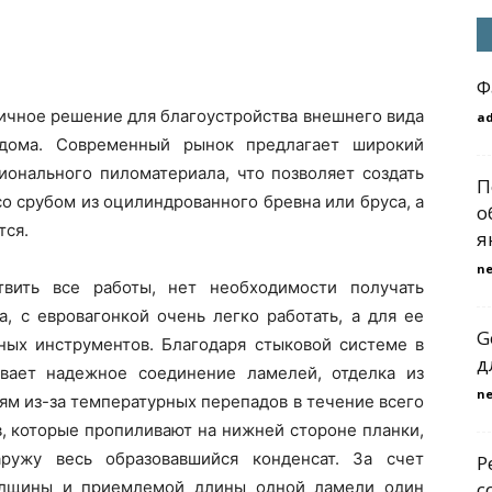
Ф
личное решение для благоустройства внешнего вида
a
 дома. Современный рынок предлагает широкий
ионального пиломатериала, что позволяет создать
П
о срубом из оцилиндрованного бревна или бруса, а
о
тся.
я
n
вить все работы, нет необходимости получать
, с евровагонкой очень легко работать, а для ее
G
ых инструментов. Благодаря стыковой системе в
д
ивает надежное соединение ламелей, отделка из
n
ям из-за температурных перепадов в течение всего
в, которые пропиливают на нижней стороне планки,
ружу весь образовавшийся конденсат. За счет
Р
олщины и приемлемой длины одной ламели один
с