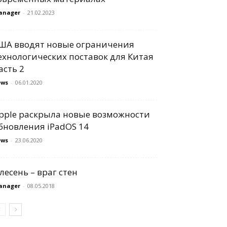
anager
-
21.02.2023
ША вводят новые ограничения
ехнологических поставок для Китая
асть 2
ews
-
06.01.2020
pple раскрыла новые возможности
бновления iPadOS 14
ews
-
23.06.2020
лесень – враг стен
anager
-
08.05.2018