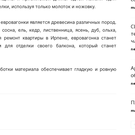
лки, используя только молоток и ножовку.
m
евровагонки является древесина различных пород.
С
осна, ель, кедр, лиственница, ясень, дуб, ольха,
т
я ремонт квартиры в Ирпене, евровагонка станет
ч
 для отделки своего балкона, который станет
n
A
ботки материала обеспечивает гладкую и ровную
о
n
П
m