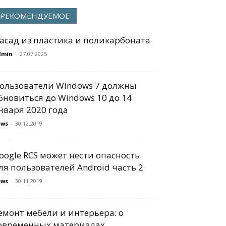
РЕКОМЕНДУЕМОЕ
асад из пластика и поликарбоната
dmin
-
27.07.2025
ользователи Windows 7 должны
бновиться до Windows 10 до 14
нваря 2020 года
ews
-
30.12.2019
oogle RCS может нести опасность
ля пользователей Android часть 2
ews
-
30.11.2019
емонт мебели и интерьера: о
овременных материалах