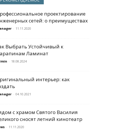
рофессиональное проектирование
нженерных сетей: о преимуществах
anager
-
11.11.2020
ак Выбрать Устойчивый к
арапинам Ламинат
dmin
-
18.08.2024
ригинальный интерьер: как
оздать
anager
-
04.10.2021
ядом с храмом Святого Василия
еликого сносят летний кинотеатр
ews
-
11.11.2020