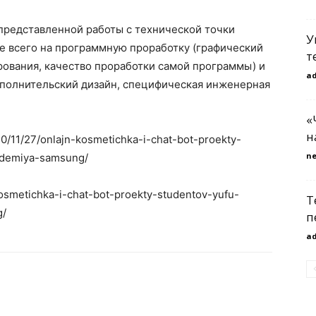
представленной работы с технической точки
У
 всего на программную проработку (графический
т
рования, качество проработки самой программы) и
a
полнительский дизайн, специфическая инженерная
«
н
020/11/27/onlajn-kosmetichka-i-chat-bot-proekty-
n
kademiya-samsung/
kosmetichka-i-chat-bot-proekty-studentov-yufu-
Т
g/
п
a