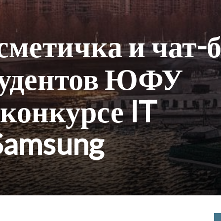
метичка и чат-б
тудентов ЮФУ
 конкурсе IT
Samsung