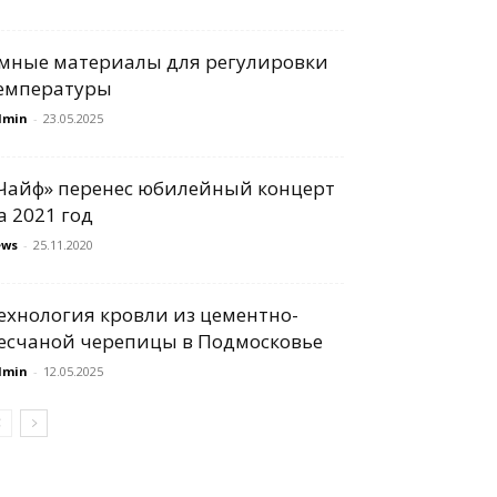
мные материалы для регулировки
емпературы
dmin
-
23.05.2025
Чайф» перенес юбилейный концерт
а 2021 год
ews
-
25.11.2020
ехнология кровли из цементно-
есчаной черепицы в Подмосковье
dmin
-
12.05.2025