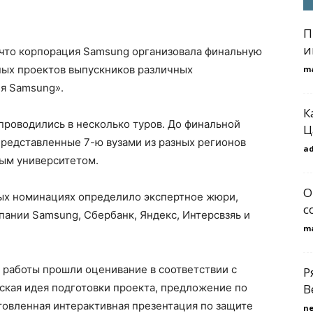
П
и
 что корпорация Samsung организовала финальную
ных проектов выпускников различных
m
ия Samsung».
К
проводились в несколько туров. До финальной
Ц
 представленные 7-ю вузами из разных регионов
a
ым университетом.
О
ых номинациях определило экспертное жюри,
с
пании Samsung, Сбербанк, Яндекс, Интерсвзяь и
m
работы прошли оценивание в соответствии с
Р
ская идея подготовки проекта, предложение по
В
товленная интерактивная презентация по защите
n