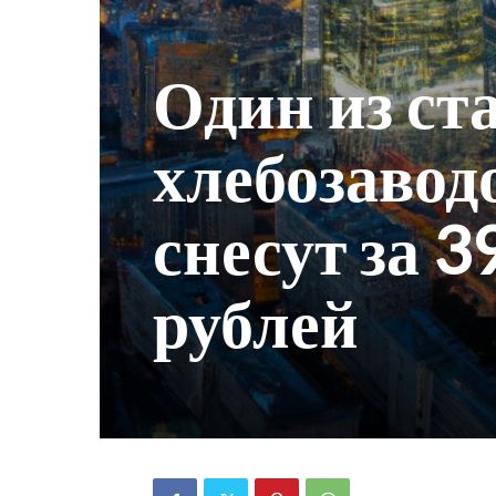
Один из ст
хлебозавод
снесут за 
рублей