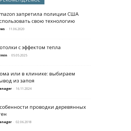
mazon запретила полиции США
спользовать свою технологию
ews
-
11.06.2020
отолки с эффектом тепла
dmin
-
05.05.2025
ома или в клинике: выбираем
ывод из запоя
anager
-
16.11.2024
собенности проводки деревянных
тен
anager
-
02.06.2018