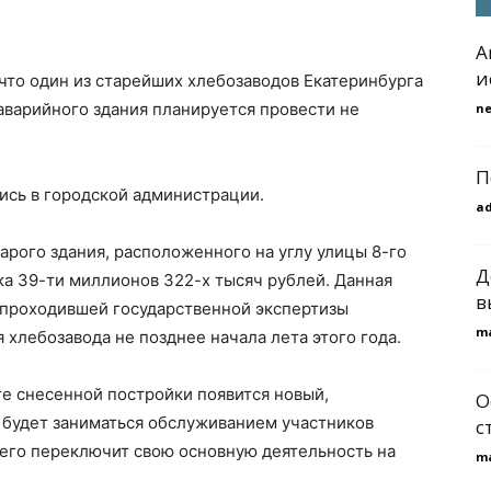
A
и
 что один из старейших хлебозаводов Екатеринбурга
 аварийного здания планируется провести не
n
П
сь в городской администрации.
a
арого здания, расположенного на углу улицы 8-го
Д
а 39-ти миллионов 322-х тысяч рублей. Данная
в
 проходившей государственной экспертизы
m
 хлебозавода не позднее начала лета этого года.
е снесенной постройки появится новый,
О
 будет заниматься обслуживанием участников
с
его переключит свою основную деятельность на
m