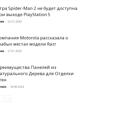
гра Spider-Man 2 не будет доступна
ри выходе PlayStation 5
ews
-
22.01.2020
омпания Motorola рассказала о
лабых местах модели Razr
ews
-
27.01.2020
реимущества Панелей из
атурального Дерева для Отделки
тен
dmin
-
18.08.2024