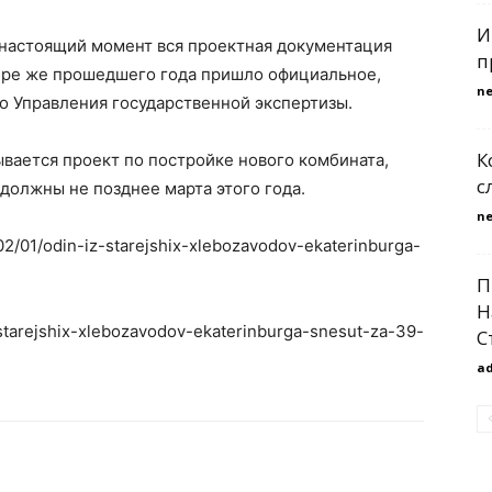
И
 настоящий момент вся проектная документация
п
абре же прошедшего года пришло официальное,
n
 Управления государственной экспертизы.
К
вается проект по постройке нового комбината,
с
должны не позднее марта этого года.
n
/02/01/odin-iz-starejshix-xlebozavodov-ekaterinburga-
П
Н
z-starejshix-xlebozavodov-ekaterinburga-snesut-za-39-
С
a