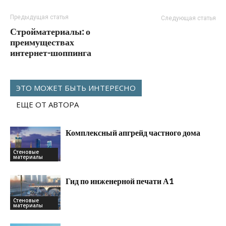
Предыдущая статья
Следующая статья
Стройматериалы: о
преимуществах
интернет-шоппинга
ЭТО МОЖЕТ БЫТЬ ИНТЕРЕСНО
ЕЩЕ ОТ АВТОРА
Комплексный апгрейд частного дома
Стеновые
материалы
Гид по инженерной печати А1
Стеновые
материалы